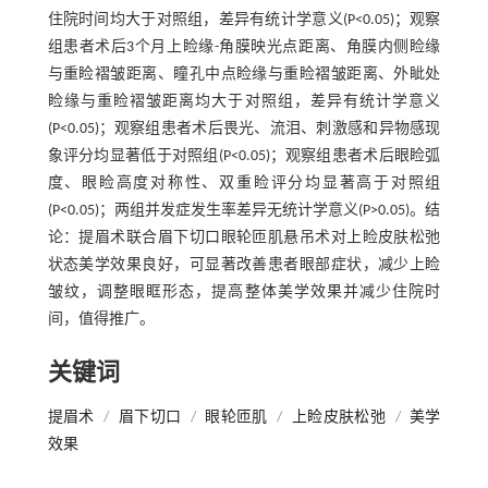
住院时间均大于对照组，差异有统计学意义(P<0.05)；观察
组患者术后3个月上睑缘-角膜映光点距离、角膜内侧睑缘
与重睑褶皱距离、瞳孔中点睑缘与重睑褶皱距离、外眦处
睑缘与重睑褶皱距离均大于对照组，差异有统计学意义
(P<0.05)；观察组患者术后畏光、流泪、刺激感和异物感现
象评分均显著低于对照组(P<0.05)；观察组患者术后眼睑弧
度、眼睑高度对称性、双重睑评分均显著高于对照组
(P<0.05)；两组并发症发生率差异无统计学意义(P>0.05)。结
论：提眉术联合眉下切口眼轮匝肌悬吊术对上睑皮肤松弛
状态美学效果良好，可显著改善患者眼部症状，减少上睑
皱纹，调整眼眶形态，提高整体美学效果并减少住院时
间，值得推广。
关键词
提眉术
/
眉下切口
/
眼轮匝肌
/
上睑皮肤松弛
/
美学
效果