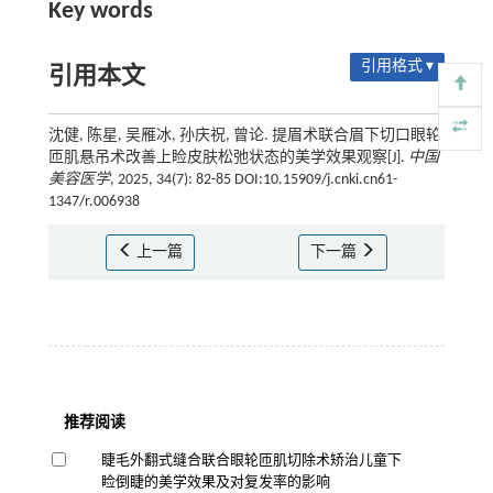
Key words
引用格式 ▾
引用本文
沈健, 陈星, 吴雁冰, 孙庆祝, 曾论. 提眉术联合眉下切口眼轮
匝肌悬吊术改善上睑皮肤松弛状态的美学效果观察[J].
中国
美容医学
, 2025, 34(7): 82-85 DOI:10.15909/j.cnki.cn61-
1347/r.006938
上一篇
下一篇