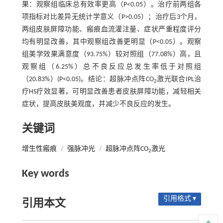
果：观察组临床总有效率更高（P<0.05）。治疗前两组各
项指标对比差异无统计学意义（P>0.05）；治疗后3个月，
两组皮肤屏障功能、瘢痕血流灌注量、症状严重程度评分
均有明显改善，其中观察组改善更明显（P<0.05）。观察
组美学效果满意度（93.75%）较对照组（77.08%）高，且
观察组（6.25%）总不良反应总发生率低于对照组
（20.83%）(P<0.05)。结论：超脉冲点阵CO
激光联合IPL治
2
疗HS疗效显著，可明显改善患者皮肤屏障功能，减轻相关
症状，提高皮肤美观度，并减少不良反应的发生。
关键词
增生性瘢痕
/
强脉冲光
/
超脉冲点阵CO
激光
2
Key words
引用格式 ▾
引用本文