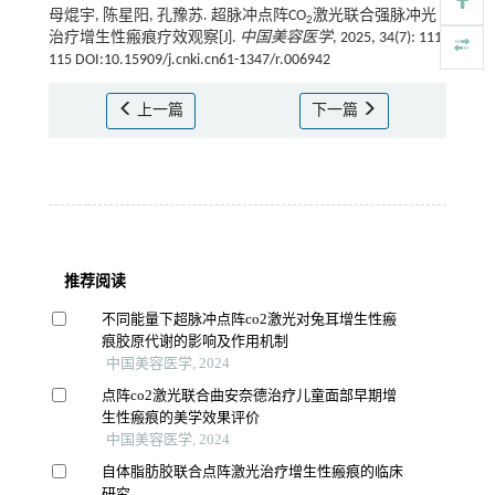
母焜宇, 陈星阳, 孔豫苏. 超脉冲点阵CO
激光联合强脉冲光
2
治疗增生性瘢痕疗效观察[J].
中国美容医学
, 2025, 34(7): 111-
115 DOI:10.15909/j.cnki.cn61-1347/r.006942
上一篇
下一篇