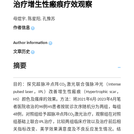
治疗增生性瘢痕疗效观察
母焜宇, 陈星阳, 孔豫苏
作者信息
+
Author information
+
文章历史
+
摘要
目的：探究超脉冲点阵CO
激光联合强脉冲光（Intense
2
pulsed laser，IPL）改善增生性瘢痕（Hypertrophic scar，
HS）颜色及瘙痒的效果。方法：将2021年6月-2023年6月笔
者医院收治的96例HS患者按就诊次序随机分为两组，每组
48例，对照组给予超脉冲点阵CO
激光治疗，观察组在对照
2
组基础上联合IPL治疗，比较两组临床疗效以及治疗前后相
关指标改变、美学效果满意度及不良反应发生情况。结