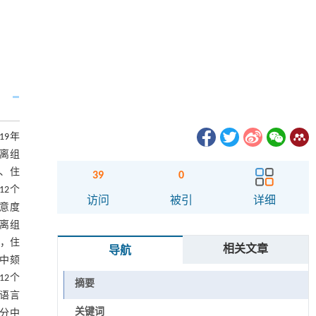
19年
游离组
量、住
39
0
12个
访问
被引
详细
满意度
游离组
)，住
相关文章
导航
其中颏
12个
摘要
及语言
关键词
评分中