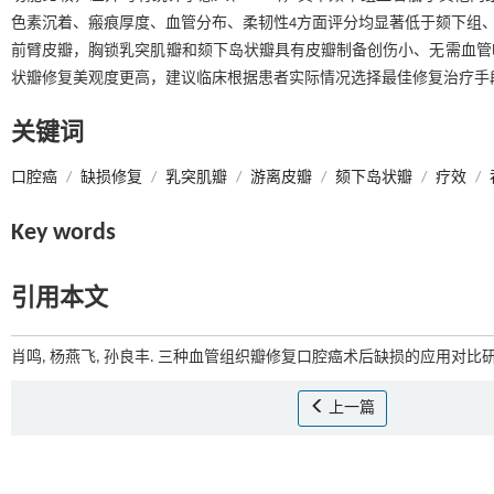
色素沉着、瘢痕厚度、血管分布、柔韧性4方面评分均显著低于颏下组、游离组
前臂皮瓣，胸锁乳突肌瓣和颏下岛状瓣具有皮瓣制备创伤小、无需血管
状瓣修复美观度更高，建议临床根据患者实际情况选择最佳修复治疗手
关键词
口腔癌
/
缺损修复
/
乳突肌瓣
/
游离皮瓣
/
颏下岛状瓣
/
疗效
/
Key words
引用本文
肖鸣, 杨燕飞, 孙良丰. 三种血管组织瓣修复口腔癌术后缺损的应用对比研究
上一篇