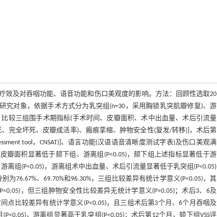
效及对吞咽功能、语音功能和伤口美观度的影响。方法：回顾性选取20
者为研究对象，依据手术方式分为乳突组(n=30，采用胸锁乳突肌瓣修复)、
修复)，比较三组围手术期指标(手术时间、皮瓣面积、术中出血量、术后引流
、完全坏死、皮瓣成活率)、瘢痕挛缩、肿物安全性(复发/转移)]，术后第
g assessment tool，CNSAT)]、语言功能(汉语语音清晰度测试字表)及伤口美观
突组手术时间、皮瓣面积显著低于颏下组、游离组(P<0.05)，颏下组上述指标显著低于
离组(P<0.05)，游离组术中出血量、术后引流量显著低于乳突组(P<0.05
6.67%、69.70%和96.30%，三组比较差异有统计学意义(P<0.05)，
0.05)，但三组肿物安全性比较差异无统计学意义(P>0.05)；术后3、6及
比较差异有统计学意义(P<0.05)，且三组术后第3个月、6个月吞咽
<0.05)，游离组显著高于乳突组(P<0.05)；术后第12个月，颏下组VSS