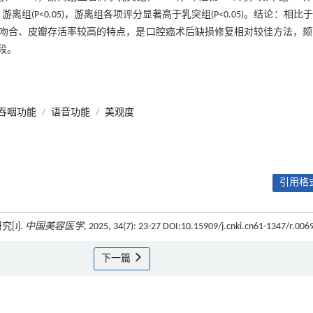
(P<0.05)，游离组各项评分显著高于乳突组(P<0.05)。结论：相比
吻合、皮瓣存活率较高的特点，是口腔癌术后缺损修复相对较佳方法，颏
段。
吞咽功能
/
语音功能
/
美观度
引用格式
[J].
中国美容医学
, 2025, 34(7): 23-27 DOI:10.15909/j.cnki.cn61-1347/r.006
下一篇