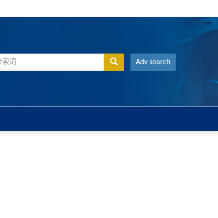
Adv search