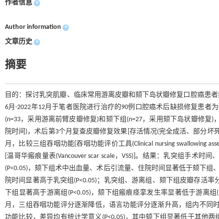
作者信息
+
Author information
+
文章历史
+
摘要
目的：探讨乳突肌瓣、临床常用游离皮瓣和颏下岛状瓣修复口腔癌患者疗
6月-2022年12月于笔者医院进行治疗的90例口腔癌术后缺损修复患
(n=33，采用游离前臂皮瓣修复)和颏下组(n=27，采用颏下岛状瓣
院时间)，术后第3个月复查皮瓣修复效果[存活情况(完全成活、部分坏死
月，比较三组吞咽功能[吞咽功能评价工具(Clinical nursing swallowin
[温哥华瘢痕量表(Vancouver scar scale，VSS)]。结果：乳
(P<0.05)，颏下组术中出血量、术后引流量、住院时间显著低于颏下组、游
院时间显著高于乳突组(P<0.05)；乳突组、游离组、颏下组皮瓣存活率分别为7
下组显著高于游离组(P<0.05)，颏下组瘢痕痉挛发生率显著低于游离组(P<
月，三组吞咽功能评分逐渐降低，语言功能评分逐渐升高，组内不同时间点
功能比较，差异均有统计学意义(P<0.05)，其中颏下组显著低于其他两组(P