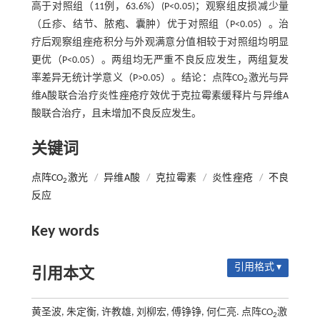
高于对照组（11例，63.6%）(P<0.05)；观察组皮损减少量
（丘疹、结节、脓疱、囊肿）优于对照组（P<0.05）。治
疗后观察组痤疮积分与外观满意分值相较于对照组均明显
更优（P<0.05）。两组均无严重不良反应发生，两组复发
率差异无统计学意义（P>0.05）。结论：点阵CO
激光与异
2
维A酸联合治疗炎性痤疮疗效优于克拉霉素缓释片与异维A
酸联合治疗，且未增加不良反应发生。
关键词
点阵CO
激光
/
异维A酸
/
克拉霉素
/
炎性痤疮
/
不良
2
反应
Key words
引用格式 ▾
引用本文
黄圣波, 朱定衡, 许教雄, 刘柳宏, 傅铮铮, 何仁亮. 点阵CO
激
2