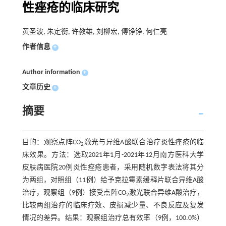
性痤疮的临床研究
黄圣波, 朱定衡, 许教雄, 刘柳宏, 傅铮铮, 何仁亮
作者信息
+
Author information
+
文章历史
+
摘要
目的：观察点阵CO
激光与异维A酸联合治疗炎性痤疮的临
2
床效果。方法：选取2021年1月-2021年12月南方医科大学
皮肤病医院20例炎性痤疮患者，采用随机数字表法将其分
为两组，对照组（11例）给予克拉霉素缓释片联合异维A酸
治疗，观察组（9例）接受点阵CO
激光联合异维A酸治疗，
2
比较两组治疗的临床疗效、皮损减少量、不良反应及复发
情况的差异。结果：观察组治疗总有效率（9例，100.0%）