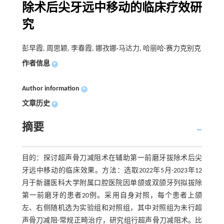
除术后尖牙远中移动的临床疗效研
究
彭早霞, 周思颖, 李春霞, 娜孜娜·马达力, 哈丽哈·赛力克别克
作者信息
+
Author information
+
文章历史
+
摘要
目的：探讨超声骨刀减阻术在辅助第一前磨牙拔除术后尖
牙远中移动的临床效果。方法：选取2022年5月-2023年12
月于新疆医科大学附属口腔医院因单颌或双颌牙列拟拔除
第一前磨牙的患者20例。采用自身对照，每个患者上颌
左、右侧随机选为实验组和对照组，其中对照组为未行超
声骨刀减阻-常规正畸治疗，研究组行超声骨刀减阻术。比