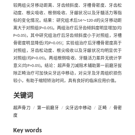
较两组尖牙移动距离、牙齿倾斜度、牙槽骨密度、牙齿松
动度、根尖吸收、根侧吸收、牙龈状况以及牙髓活力等指
标的变化情况。结果：研究组术后14～120 d的尖牙移动距
离大于对照组(P<0.05)。两组治疗后牙齿倾斜度明显增加(均
P<0.05)，其中研究组治疗后牙齿倾斜度小于对照组，牙槽
骨密度明显降低(均P<0.05)；实验组治疗后牙槽骨密度高于
对照组，牙齿松动度、根尖吸收以及牙龈状况均明显优于
对照组(均P<0.05)。两组根侧吸收、牙髓活力差异无统计学
意义(均P>0.05)。结论：超声骨刀减阻术辅助第一前磨牙拔
除正畸治疗可加快尖牙远中移动，对尖牙及牙周组织损伤
较小，有助于缩短矫治时间，具有良好的临床应用价值。
关键词
超声骨刀
/
第一前磨牙
/
尖牙远中移动
/
正畸
/
骨密
度
Key words