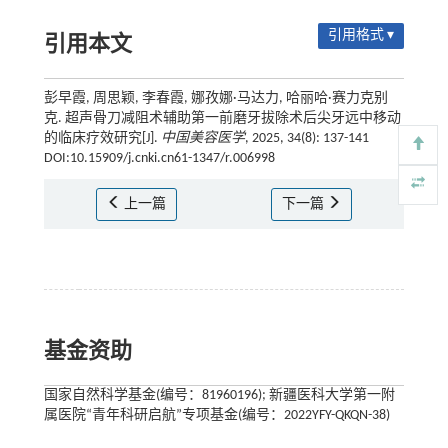
引用格式 ▾
引用本文
彭早霞, 周思颖, 李春霞, 娜孜娜·马达力, 哈丽哈·赛力克别
克. 超声骨刀减阻术辅助第一前磨牙拔除术后尖牙远中移动
的临床疗效研究[J].
中国美容医学
, 2025, 34(8): 137-141
DOI:10.15909/j.cnki.cn61-1347/r.006998
上一篇
下一篇
基金资助
国家自然科学基金(编号：81960196); 新疆医科大学第一附
属医院“青年科研启航”专项基金(编号：2022YFY-QKQN-38)