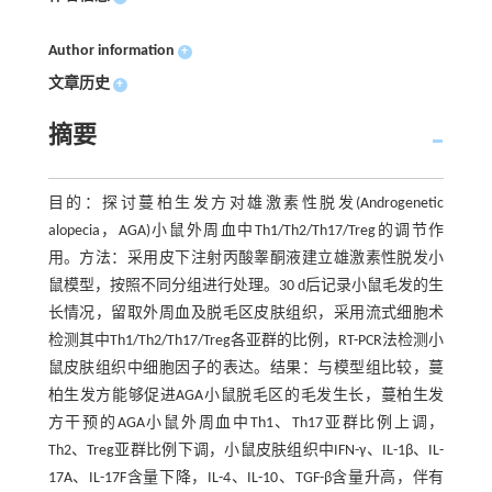
Author information
+
文章历史
+
摘要
目的：探讨蔓柏生发方对雄激素性脱发(Androgenetic
alopecia，AGA)小鼠外周血中Th1/Th2/Th17/Treg的调节作
用。方法：采用皮下注射丙酸睾酮液建立雄激素性脱发小
鼠模型，按照不同分组进行处理。30 d后记录小鼠毛发的生
长情况，留取外周血及脱毛区皮肤组织，采用流式细胞术
检测其中Th1/Th2/Th17/Treg各亚群的比例，RT-PCR法检测小
鼠皮肤组织中细胞因子的表达。结果：与模型组比较，蔓
柏生发方能够促进AGA小鼠脱毛区的毛发生长，蔓柏生发
方干预的AGA小鼠外周血中Th1、Th17亚群比例上调，
Th2、Treg亚群比例下调，小鼠皮肤组织中IFN-γ、IL-1β、IL-
17A、IL-17F含量下降，IL-4、IL-10、TGF-β含量升高，伴有