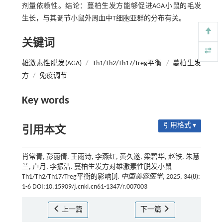
剂量依赖性。结论：蔓柏生发方能够促进AGA小鼠的毛发
生长，与其调节小鼠外周血中T细胞亚群的分布有关。
关键词
雄激素性脱发(AGA)
/
Th1/Th2/Th17/Treg平衡
/
蔓柏生发
方
/
免疫调节
Key words
引用格式 ▾
引用本文
肖常青, 彭丽倩, 王雨诗, 李燕红, 黄久遂, 梁碧华, 赵铁, 朱慧
兰, 卢月, 李振洁. 蔓柏生发方对雄激素性脱发小鼠
Th1/Th2/Th17/Treg平衡的影响[J].
中国美容医学
, 2025, 34(8):
1-6 DOI:10.15909/j.cnki.cn61-1347/r.007003
上一篇
下一篇