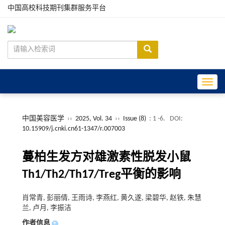
中国高校科技期刊集群服务平台
Toggle
中国美容医学
››
2025, Vol. 34
››
Issue (8)
: 1 -6.
DOI:
10.15909/j.cnki.cn61-1347/r.007003
蔓柏生发方对雄激素性脱发小鼠
Th1/Th2/Th17/Treg平衡的影响
肖常青, 彭丽倩, 王雨诗, 李燕红, 黄久遂, 梁碧华, 赵铁, 朱慧
兰, 卢月, 李振洁
作者信息
+