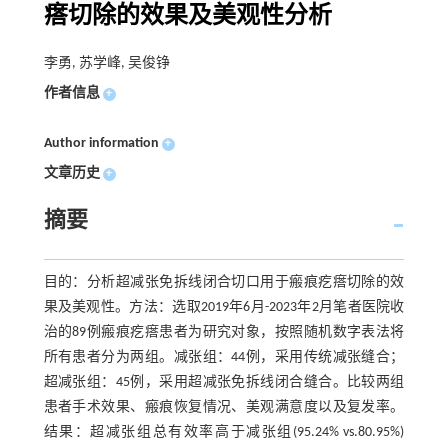
瘩切除的效果及美观性分析
李勇, 苏学峰, 吴俊铮
作者信息
+
Author information
+
文章历史
+
摘要
目的：分析超减张免拆线闭合切口用于瘢痕疙瘩切除的效
果及美观性。方法：选取2019年6月-2023年2月笔者医院收
治的89例瘢痕疙瘩患者为研究对象，按照随机数字表法将
所有患者分为两组。减张组：44例，采用传统减张缝合；
超减张组：45例，采用超减张免拆线闭合缝合。比较两组
患者手术效果、瘢痕恢复情况、美观满意度以及复发率。
结果：超减张组总有效率高于减张组(95.24% vs.80.95%)