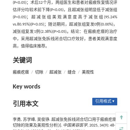
(P<0.05)；术后12个月，两组医生和患者对瘢痕恢复情况评
估评分均较术前下降(P<0.05)，且超减张组明显低于减张组
(P<0.05)；超减张组美观满意度高于减张组(95.24%
vs.80.95%)(P<0.05)；随访期间，超减张组复发0例(0.00%)，
减张组复发1例(2.38%)(P>0.05)。结论：在瘢痕疙瘩的治疗
中，采用超减张免拆线闭合切口疗效好，患者美观满意度
高，值得临床推荐。
关键词
瘢痕疙瘩
/
切除
/
超减张
/
缝合
/
美观性
Key words
引用格式 ▾
引用本文
李勇, 苏学峰, 吴俊铮. 超减张免拆线闭合切口用于瘢痕疙瘩
切除的效果及美观性分析[J].
中国美容医学
, 2025, 34(9): 48-