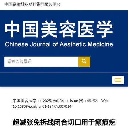
中国高校科技期刊集群服务平台
Toggle
中国美容医学
››
2025, Vol. 34
››
Issue (9)
: 48 -52.
DOI:
10.15909/j.cnki.cn61-1347/r.007014
超减张免拆线闭合切口用于瘢痕疙