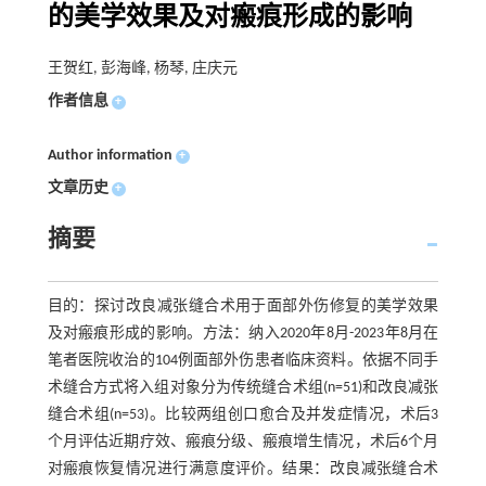
的美学效果及对瘢痕形成的影响
王贺红, 彭海峰, 杨琴, 庄庆元
作者信息
+
Author information
+
文章历史
+
摘要
目的：探讨改良减张缝合术用于面部外伤修复的美学效果
及对瘢痕形成的影响。方法：纳入2020年8月-2023年8月在
笔者医院收治的104例面部外伤患者临床资料。依据不同手
术缝合方式将入组对象分为传统缝合术组(n=51)和改良减张
缝合术组(n=53)。比较两组创口愈合及并发症情况，术后3
个月评估近期疗效、瘢痕分级、瘢痕增生情况，术后6个月
对瘢痕恢复情况进行满意度评价。结果：改良减张缝合术