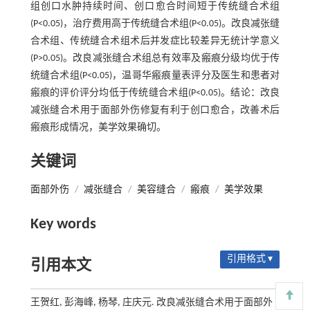
组创口水肿持续时间、创口愈合时间短于传统缝合术组
(P<0.05)，治疗费用高于传统缝合术组(P<0.05)。改良减张缝
合术组、传统缝合术组术后并发症比较差异无统计学意义
(P>0.05)。改良减张缝合术组总有效率及瘢痕分级均优于传
统缝合术组(P<0.05)，温哥华瘢痕量表评分及医生和患者对
瘢痕的评价评分均低于传统缝合术组(P<0.05)。结论：改良
减张缝合术用于面部外伤修复有利于创口愈合，改善术后
瘢痕形成情况，美学效果确切。
关键词
面部外伤
/
减张缝合
/
美容缝合
/
瘢痕
/
美学效果
Key words
引用格式 ▾
引用本文
王贺红, 彭海峰, 杨琴, 庄庆元. 改良减张缝合术用于面部外