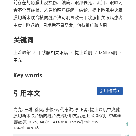
前存在的角膜上皮损伤、溃疡，眼部畏光、流泪、眼睑闭
合不全等症状，术后均明显缓解。结论：提上睑肌中央腱
膜切断术联合横向缝合法可明显改善甲状腺相关眼病患者
中度上睑退缩，且术后不易复发，值得推广和应用。
关键词
上睑退缩
/
甲状腺相关眼病
/
提上睑肌
/
Müller's肌
/
甲亢
Key words
引用格式 ▾
引用本文
高亮, 王琳, 徐爽, 李俊岑, 代忠洪, 李正勇. 提上睑肌中央腱
膜切断术联合横向缝合法治疗甲亢后遗上睑退缩[J].
中国美
容医学
, 2025, 34(9): 1-4 DOI:10.15909/j.cnki.cn61-
1347/r.007018