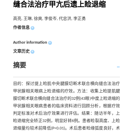
缝合法治疗甲亢后遗上睑退缩
高亮, 王琳, 徐爽, 李俊岑, 代忠洪, 李正勇
作者信息
+
Author information
+
文章历史
+
摘要
目的：探讨提上睑肌中央腱膜切断术联合横向缝合法治疗
甲状腺相关眼病上睑退缩的疗效。方法：收集上睑提肌腱
膜切断术联合横向缝合法治疗的32例(43眼)中度上睑退缩的
甲状腺相关眼病患者的临床资料进行回顾分析，根据疗效
判定标准对术后治疗效果进行评估。结果：随访半年，上
睑退缩完全矫正32例，明显好转6例。患者睑裂高度、上睑
退缩量均较术前降低(P<0.01)。术后患者睑缘弧度良好，术