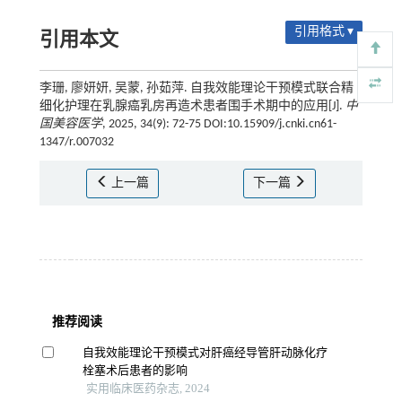
引用格式 ▾
引用本文
李珊, 廖妍妍, 吴蒙, 孙茹萍. 自我效能理论干预模式联合精
细化护理在乳腺癌乳房再造术患者围手术期中的应用[J].
中
国美容医学
, 2025, 34(9): 72-75 DOI:10.15909/j.cnki.cn61-
1347/r.007032
上一篇
下一篇