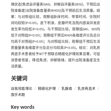
理状态[焦虑自评量表(SAS)、抑郁自评量表(SDS)]，干预后出
院准备度[出院准备度量表(RHDS)]及干预前后生活质量。结
果：与对照组比较，观察组卧床时间、带管时间、住院时
间均较短(P<0.05)，皮下积液、皮瓣坏死及院内感染并发症
发生率均较低(P<0.05)。与干预前比较，观察组SAS、SDS均
低于对照组(P<0.05)；观察组干预后RHDS各维度评分及总分
均高于对照组(P<0.05)；与对照组比较，观察组干预后生活
质量量表各维度评分及总分均较高(P<0.05)。结论：对乳房
再造手术患者给予SET干预联合精细化护理效果显著，可促
进患者恢复，降低焦虑、抑郁情绪，提升出院准备度及生
活质量。
关键词
自我效能理论
/
精细化护理
/
乳腺癌
/
乳房再造术
/
围手术期
Key words