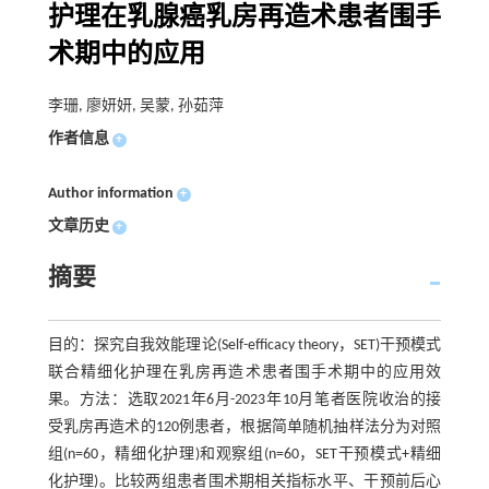
护理在乳腺癌乳房再造术患者围手
术期中的应用
李珊, 廖妍妍, 吴蒙, 孙茹萍
作者信息
+
Author information
+
文章历史
+
摘要
目的：探究自我效能理论(Self-efficacy theory，SET)干预模式
联合精细化护理在乳房再造术患者围手术期中的应用效
果。方法：选取2021年6月-2023年10月笔者医院收治的接
受乳房再造术的120例患者，根据简单随机抽样法分为对照
组(n=60，精细化护理)和观察组(n=60，SET干预模式+精细
化护理)。比较两组患者围术期相关指标水平、干预前后心