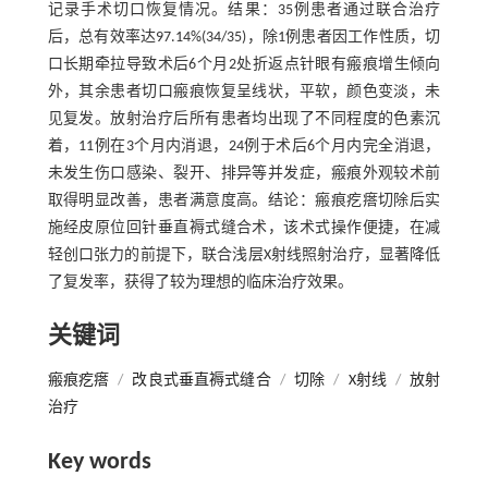
记录手术切口恢复情况。结果：35例患者通过联合治疗
后，总有效率达97.14%(34/35)，除1例患者因工作性质，切
口长期牵拉导致术后6个月2处折返点针眼有瘢痕增生倾向
外，其余患者切口瘢痕恢复呈线状，平软，颜色变淡，未
见复发。放射治疗后所有患者均出现了不同程度的色素沉
着，11例在3个月内消退，24例于术后6个月内完全消退，
未发生伤口感染、裂开、排异等并发症，瘢痕外观较术前
取得明显改善，患者满意度高。结论：瘢痕疙瘩切除后实
施经皮原位回针垂直褥式缝合术，该术式操作便捷，在减
轻创口张力的前提下，联合浅层X射线照射治疗，显著降低
了复发率，获得了较为理想的临床治疗效果。
关键词
瘢痕疙瘩
/
改良式垂直褥式缝合
/
切除
/
X射线
/
放射
治疗
Key words