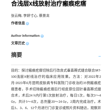
合浅层X线放射治疗瘢痕疙瘩
张云梅, 李妍寸心, 蔡景龙
作者信息
+
Author information
+
文章历史
+
摘要
目的：探讨瘢痕疙瘩切除后行改良式垂直褥式缝合联合SRT-
100浅层X射线治疗的临床应用效果。方法：对2022年2
月-2023年6月昆明皮肤病专科医院门诊收治的35例瘢痕疙
瘩患者，手术切除瘢痕疙瘩后行经皮原位回针垂直褥式缝
合术，术后24 h内行第1次放射治疗，每日1次，每次3～4
Gy，共计5～6次，总剂量20～24 Gy，2周内完成治疗。术
后1、3、6、12个月进行门诊复诊或照片资料随访，观察并