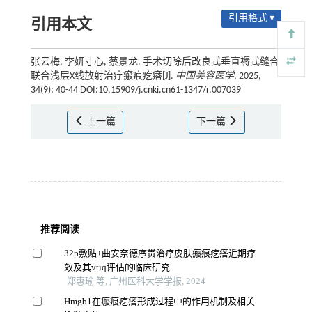
引用格式 ▾
引用本文
张云梅, 李妍寸心, 蔡景龙. 手术切除后改良式垂直褥式缝合
联合浅层X线放射治疗瘢痕疙瘩[J].
中国美容医学
, 2025,
34(9): 40-44 DOI:10.15909/j.cnki.cn61-1347/r.007039
上一篇
下一篇