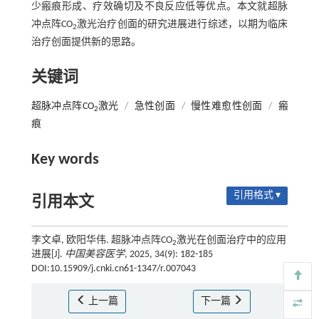
少瘢痕形成、疗效确切及不良反应低等优点。本文就超脉
冲点阵CO
激光治疗创面的研究进展进行综述，以期为临床
2
治疗创面提供新的思路。
关键词
超脉冲点阵CO
激光
/
急性创面
/
慢性难愈性创面
/
瘢
2
痕
Key words
引用格式 ▾
引用本文
李文卓, 欧阳华伟. 超脉冲点阵CO
激光在创面治疗中的应用
2
进展[J].
中国美容医学
, 2025, 34(9): 182-185
DOI:10.15909/j.cnki.cn61-1347/r.007043
上一篇
下一篇