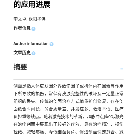
的应用进展
李文卓, 欧阳华伟
作者信息
+
Author information
+
文章历史
+
摘要
创面是指人体皮肤因外界致伤因子或机体内在因素等作用
下所导致的损伤，常伴有皮肤完整性的破坏及一定量正常
组织的丢失。传统的创面治疗方式偏重扩创修复，存在创
面愈合时间长、愈合质量差、并发症多、救治率低、医疗
负担重等缺点。随着激光技术的革新，超脉冲点阵CO
激光
2
在治疗创面中展现出了较好的疗效，具有治疗精准、损伤
轻微、减轻疼痛、降低细菌负荷、促进创面快速愈合、减