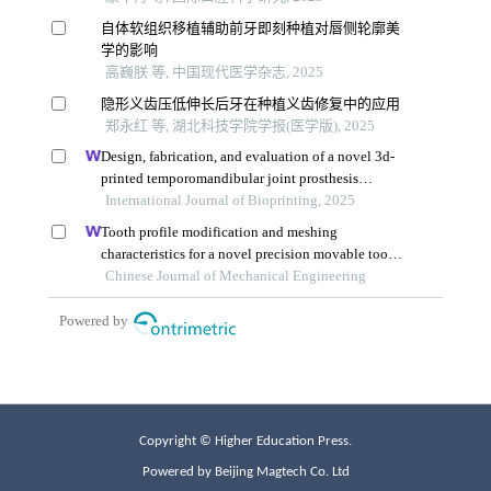
Copyright © Higher Education Press.
Powered by Beijing Magtech Co. Ltd