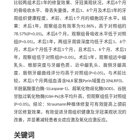
比较两组术后1年的修复效果、牙冠美观状况，术后6个月
的骨吸收水平、骨丢失量值，术后1、6个月及术后1年的牙
周组织健康程度，术前、术后1个月的细胞因子水平。结
果：术后1年，观察组总有效率为92.86%，高于对照组的
78.57%(P<0.05)。术后6个月，观察组骨吸收水平低于对照
组(P<0.05)。术后1年，两组牙周袋深度均低于术后1、6个
月，术后6个月低于术后1个月，且术后1、6个月、术后1
年，观察组低于对照组(P<0.05)。术后1年，观察组远中龈
乳头、根部突度与牙龈色质、近中龈乳头、唇侧牙龈高
度、唇侧牙龈曲线评分均高于对照组(P<0.05)。与术前比
较，术后1个月两组血清含NLR家族Pyrin域蛋白3(NLRP3)、
半胱氨酸蛋白酶-1(caspase-1)、超氧化物歧化酶(SOD)、谷胱
甘肽过氧化物酶(GSH-Px)水平均升高，但观察组低于对照组
(P<0.05)。结论：Straumann种植体修复可有效提高上颌前
牙区修复效果，有效促进牙周组织健康及牙冠美观状况的
改善，并显著减轻患者炎症应激及氧化应激反应。
关键词