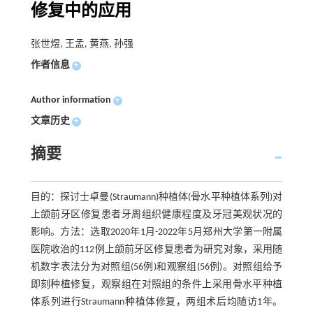
修复中的应用
张世煜, 王孟, 黄燕, 孙强
作者信息
+
Author information
+
文章历史
+
摘要
目的：探讨士卓曼(Straumann)种植体(骨水平种植体系列)对
上颌前牙区修复患者牙周组织健康程度及牙冠美观状况的
影响。方法：选取2020年1月-2022年5月郑州大学第一附属
医院收治的112例上颌前牙区修复患者为研究对象，采用随
机数字表法分为对照组(56例)和观察组(56例)。对照组给予
即刻种植修复，观察组在对照组的条件上采用骨水平种植
体系列进行Straumann种植体修复，两组术后均随访1年。