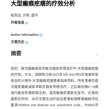
大型瘢痕疙瘩的疗效分析
程其远, 方晓, 盛华
作者信息
+
Author information
+
文章历史
+
摘要
目的：探究瘢痕减容术联合曲安奈德治疗中-大型瘢痕疙瘩
的疗效。方法：回顾性分析2021年3月-2023年6月笔者科室
收治的31例中-大型瘢痕疙瘩患者临床资料。所有患者均首
次接受瘢痕减容术联合曲安奈德治疗，之后每间隔4～6周
进行曲安奈德局部注射，直至瘢痕疙瘩软化变平。记录创
面愈合时间、治疗次数及治疗前后患者和观察者瘢痕评估
量表(Patient and observer scar assessment scale，POSAS)评