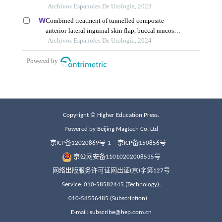
Copyright © Higher Education Press.
Powered by Beijing Magtech Co. Ltd
京ICP备12020869号-1
京ICP备150856号
京公网安备11010202008535号
网络出版服务许可证网出证(京)字第127号
Service: 010-58582445 (Technology);
010-58556485 (Subscription)
E-mail: subscribe@hep.com.cn