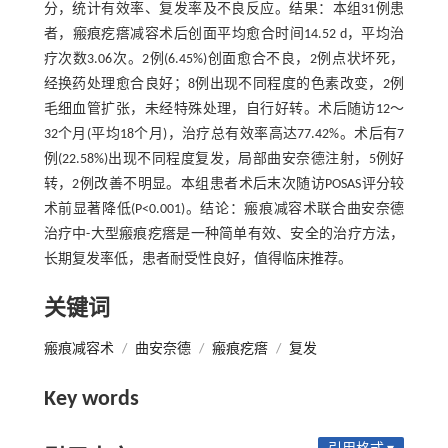
分，统计有效率、复发率及不良反应。结果：本组31例患
者，瘢痕疙瘩减容术后创面平均愈合时间14.52 d，平均治
疗次数3.06次。2例(6.45%)创面愈合不良，2例点状坏死，
经换药处理愈合良好；8例出现不同程度的色素改变，2例
毛细血管扩张，未经特殊处理，自行好转。术后随访12～
32个月(平均18个月)，治疗总有效率高达77.42%。术后有7
例(22.58%)出现不同程度复发，局部曲安奈德注射，5例好
转，2例改善不明显。本组患者术后末次随访POSAS评分较
术前显著降低(P<0.001)。结论：瘢痕减容术联合曲安奈德
治疗中-大型瘢痕疙瘩是一种简单有效、安全的治疗方法，
长期复发率低，患者耐受性良好，值得临床推荐。
关键词
瘢痕减容术
/
曲安奈德
/
瘢痕疙瘩
/
复发
Key words