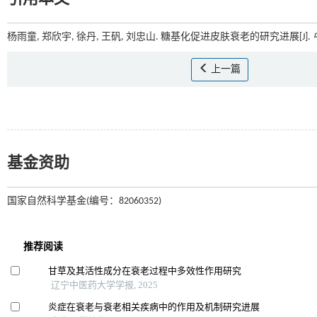
杨雨童, 郑欣宇, 徐丹, 王矾, 刘忠山. 糖基化促进皮肤衰老的研究进展[J].
上一篇
基金资助
国家自然科学基金(编号：82060352)