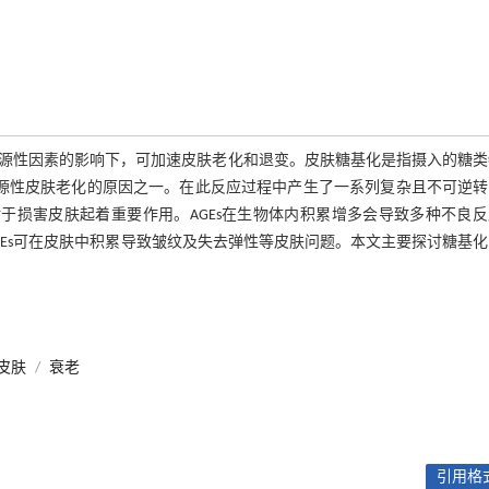
源性因素的影响下，可加速皮肤老化和退变。皮肤糖基化是指摄入的糖类
内源性皮肤老化的原因之一。在此反应过程中产生了一系列复杂且不可逆转
AGEs)，这些产物对于损害皮肤起着重要作用。AGEs在生物体内积累增多会导致多种不良
Es可在皮肤中积累导致皱纹及失去弹性等皮肤问题。本文主要探讨糖基
皮肤
/
衰老
引用格式