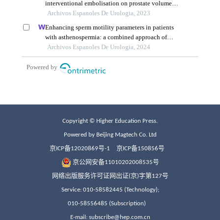
Copyright © Higher Education Press.
Powered by Beijing Magtech Co. Ltd
京ICP备12020869号-1
京ICP备150856号
京公网安备11010202008535号
网络出版服务许可证网出证(京)字第127号
Service: 010-58582445 (Technology);
010-58556485 (Subscription)
E-mail: subscribe@hep.com.cn