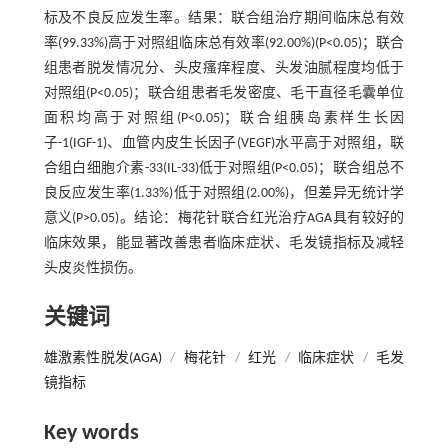
标及不良反应发生率。结果：联合组治疗期间临床总有效
率(99.33%)高于对照组临床总有效率(92.00%)(P<0.05)；联合
组患者脱发情况分、头皮瘙痒程度、头发油腻程度均低于
对照组(P<0.05)；联合组患者毛发密度、毛干直径毛囊单位
面积均高于对照组(P<0.05)；联合组胰岛素样生长因
子-1(IGF-1)、血管内皮生长因子(VEGF)水平高于对照组，联
合组白细胞介素-33(IL-33)低于对照组(P<0.05)；联合组总不
良反应发生率(1.33%)低于对照组(2.00%)，但差异无统计学
意义(P>0.05)。结论：梅花针联合红光治疗AGA具有较好的
临床效果，能显著改善患者临床症状、毛发镜指标及减轻
头皮炎性损伤。
关键词
雄激素性脱发(AGA)
/
梅花针
/
红光
/
临床症状
/
毛发
镜指标
Key words