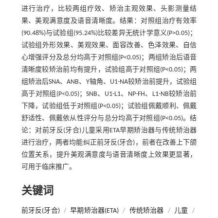
进行治疗，比较两组疗效、矫治主观效果、头影测量结
果、美观满意度及语音清晰度。结果：对照组治疗有效率
(90.48%)与试验组(95.24%)比较差异无统计学意义(P>0.05)；
试验组外形效果、美观效果、面容改善、色泽效果、自信
心增强评分及总分均高于对照组(P<0.05)；两组矫治后语音
清晰度较矫治前均有提升，试验组高于对照组(P<0.05)；两
组矫治后SNA、ANB、Y轴角、U1-NA较矫治前提升，试验组
高于对照组(P<0.05)；SNB、U1-L1、NP-FH、L1-NB较矫治前
下降，试验组低于对照组(P<0.05)；试验组佩戴顺利、佩戴
舒适性、佩戴依从性评分与总分均高于对照组(P<0.05)。结
论：对前牙反(牙合)儿童采用ETA早期矫治器与传统矫治器
进行治疗，两者均能纠正前牙反(牙合)，前者在改善上下颌
位置关系，提升美观满意度与语音清晰度上效果更显著，
可用于临床推广。
关键词
前牙反(牙合)
/
早期矫治器(ETA)
/
传统矫治器
/
儿童
/