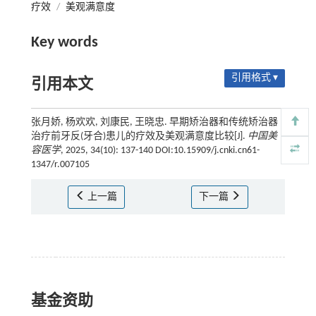
疗效
/
美观满意度
Key words
引用格式 ▾
引用本文
张月娇, 杨欢欢, 刘康民, 王晓忠. 早期矫治器和传统矫治器
治疗前牙反(牙合)患儿的疗效及美观满意度比较[J].
中国美
容医学
, 2025, 34(10): 137-140 DOI:10.15909/j.cnki.cn61-
1347/r.007105
上一篇
下一篇
基金资助