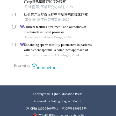
Copyright © Higher Education Press.
Powered by Beijing Magtech Co. Ltd
京ICP备12020869号-1
京ICP备150856号
京公网安备11010202008535号