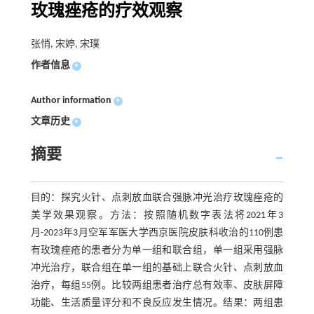
玫瑰痤疮的疗效观察
张悄, 宋婷, 宋璞
作者信息
+
Author information
+
文章历史
+
摘要
目的：探究火针、点刺放血联合强脉冲光治疗玫瑰痤疮的
美学效果观察。方法：按照随机数字表法将2021年3
月-2023年3月空军军医大学西京医院皮肤科收治的110例患
有玫瑰痤疮的患者分为单一组和联合组，单一组采用强脉
冲光治疗，联合组在单一组的基础上联合火针、点刺放血
治疗，每组55例。比较两组患者治疗总有效率、皮肤屏障
功能、生活质量评分和不良反应发生情况。结果：两组患