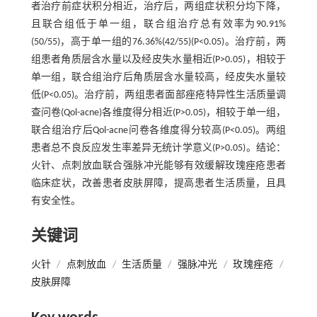
者治疗前症状积分相近，治疗后，两组症状积分均下降，
且联合组低于单一组，联合组治疗总有效率为90.91%
(50/55)，高于单一组的76.36%(42/55)(P<0.05)。治疗前，两
组患者角质层含水量以及经皮失水量相近(P>0.05)，相较于
单一组，联合组治疗后角质层含水量较高，经皮失水量较
低(P<0.05)。治疗前，两组患者面部痤疮特异性生活质量调
查问卷(Qol-acne)各维度得分相近(P>0.05)，相较于单一组，
联合组治疗后Qol-acne问卷各维度得分较高(P<0.05)。两组
患者总不良反应发生率差异无统计学意义(P>0.05)。结论：
火针、点刺放血联合强脉冲光能够有效缓解玫瑰痤疮患者
临床症状，改善患者皮肤屏障，提高患者生活质量，且具
有安全性。
关键词
火针
/
点刺放血
/
生活质量
/
强脉冲光
/
玫瑰痤疮
/
皮肤屏障