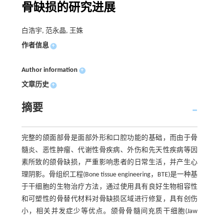
骨缺损的研究进展
白浩宇, 范永晶, 王姝
作者信息
+
Author information
+
文章历史
+
摘要
完整的颌面部骨是面部外形和口腔功能的基础，而由于骨
髓炎、恶性肿瘤、代谢性骨疾病、外伤和先天性疾病等因
素所致的颌骨缺损，严重影响患者的日常生活，并产生心
理阴影。骨组织工程(Bone tissue engineering，BTE)是一种基
于干细胞的生物治疗方法，通过使用具有良好生物相容性
和可塑性的骨替代材料对骨缺损区域进行修复，具有创伤
小，相关并发症少等优点。颌骨骨髓间充质干细胞(Jaw