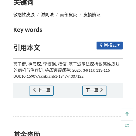
关键词
敏感性皮肤
/
滋阴法
/
面部皮炎
/
皮损辨证
Key words
引用格式 ▾
引用本文
郭子健, 徐晨琛, 李博鑑, 杨佼. 基于滋阴法探析敏感性皮肤
的病机与治疗[J].
中国美容医学
, 2025, 34(11): 113-116
DOI:10.15909/j.cnki.cn61-1347/r.007122
上一篇
下一篇
基金资助