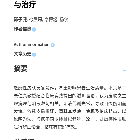
与治疗
郭子健, 徐晨琛, 李博鑑, 杨佼
作者信息
+
Author information
+
文章历史
+
摘要
敏感性皮肤反复发作，严重影响患者生活质量。本文基于
朱仁康教授结合临床实践提出的滋阴理论，认为皮肤之生
理病理与阴液密切相关，阴液代谢失常，导致日久伤阴而
发病。依托皮损辨证，阐释其发病、病机及临床特点，以
滋阴为法，根据不同皮损辅以健脾、凉血，对敏感性皮肤
进行辨证论治，临床有较好疗效。