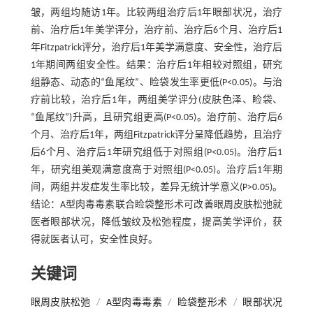
皱，两组均随访1年。比较两组治疗后1年眼部状况，治疗
前、治疗后1年美学评分，治疗前、治疗后6个月、治疗后1
年Fitzpatrick评分，治疗后1年美学满意度、安全性，治疗后
1年期间两组安全性。结果：治疗后1年相较对照组，研究
组静态、动态的“鱼尾纹”、睑袋发生率更低(P<0.05)。与治
疗前比较，治疗后1年，两组美学评分(皮肤色泽、睑袋、
“鱼尾纹”)升高，且研究组更高(P<0.05)。治疗前、治疗后6
个月、治疗后1年，两组Fitzpatrick评分呈降低趋势，且治疗
后6个月、治疗后1年研究组低于对照组(P<0.05)。治疗后1
年，研究组美观满意度高于对照组(P<0.05)。治疗后1年期
间，两组并发症发生率比较，差异无统计学意义(P>0.05)。
结论：A型肉毒毒素联合睑袋整形术可改善眼周皮肤松弛就
医者眼部状况，降低皱纹及松弛程度，提高美学评价，获
得就医者认可，安全性良好。
关键词
眼周皮肤松弛
/
A型肉毒毒素
/
睑袋整形术
/
眼部状况