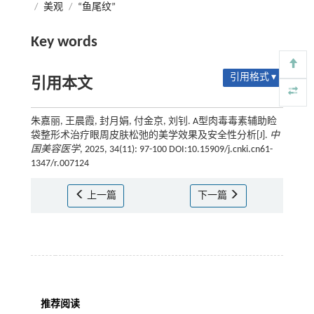
/
美观
/
“鱼尾纹”
Key words
引用格式 ▾
引用本文
朱嘉丽, 王晨霞, 封月娟, 付金京, 刘钊. A型肉毒毒素辅助睑
袋整形术治疗眼周皮肤松弛的美学效果及安全性分析[J].
中
国美容医学
, 2025, 34(11): 97-100 DOI:10.15909/j.cnki.cn61-
1347/r.007124
上一篇
下一篇