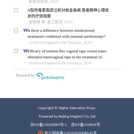
Copyright © Higher Education Press.
Powered by Beijing Magtech Co. Ltd
京ICP备12020869号-1
京ICP备150856号
京公网安备11010202008535号