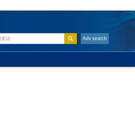
Adv search