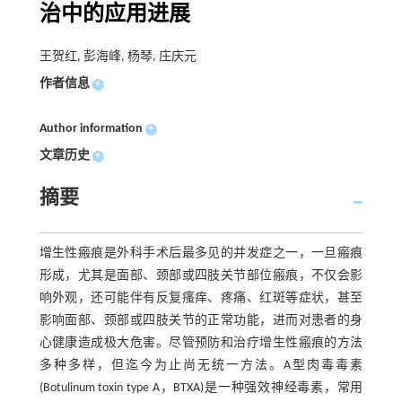
治中的应用进展
王贺红, 彭海峰, 杨琴, 庄庆元
作者信息
+
Author information
+
文章历史
+
摘要
增生性瘢痕是外科手术后最多见的并发症之一，一旦瘢痕
形成，尤其是面部、颈部或四肢关节部位瘢痕，不仅会影
响外观，还可能伴有反复瘙痒、疼痛、红斑等症状，甚至
影响面部、颈部或四肢关节的正常功能，进而对患者的身
心健康造成极大危害。尽管预防和治疗增生性瘢痕的方法
多种多样，但迄今为止尚无统一方法。A型肉毒毒素
(Botulinum toxin type A，BTXA)是一种强效神经毒素，常用