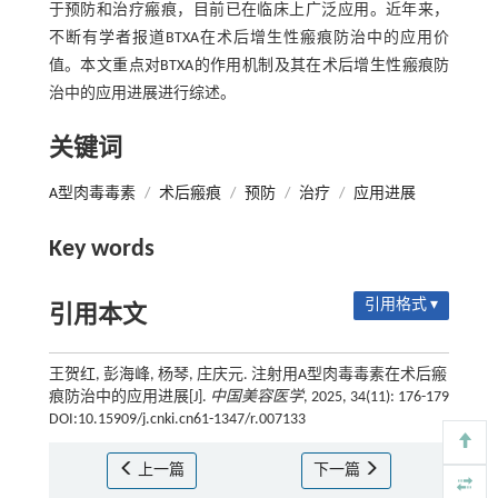
于预防和治疗瘢痕，目前已在临床上广泛应用。近年来，
不断有学者报道BTXA在术后增生性瘢痕防治中的应用价
值。本文重点对BTXA的作用机制及其在术后增生性瘢痕防
治中的应用进展进行综述。
关键词
A型肉毒毒素
/
术后瘢痕
/
预防
/
治疗
/
应用进展
Key words
引用格式 ▾
引用本文
王贺红, 彭海峰, 杨琴, 庄庆元. 注射用A型肉毒毒素在术后瘢
痕防治中的应用进展[J].
中国美容医学
, 2025, 34(11): 176-179
DOI:10.15909/j.cnki.cn61-1347/r.007133
上一篇
下一篇