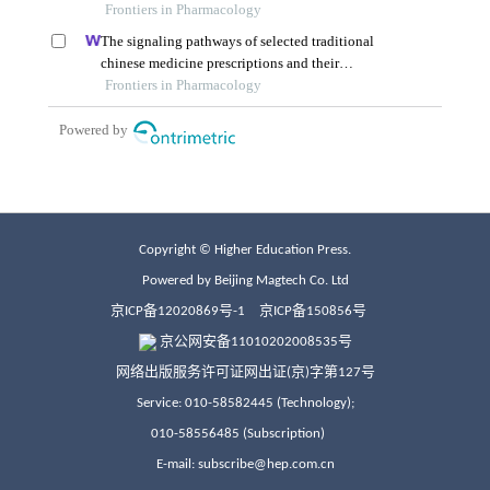
Copyright © Higher Education Press.
Powered by Beijing Magtech Co. Ltd
京ICP备12020869号-1
京ICP备150856号
京公网安备11010202008535号
网络出版服务许可证网出证(京)字第127号
Service: 010-58582445 (Technology);
010-58556485 (Subscription)
E-mail: subscribe@hep.com.cn