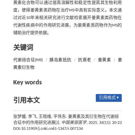
黄素化合物可以通过提高溶解性和稳定性提高其生物利用
度，使得姜黄素类药物在治疗MS中具有实际意义。本文通
过对近10年来相关研究进行文献检索展开姜黄素类药物在
代谢性疾病中的作用研究进展，为姜黄素类药物作为MS的
辅助治疗提供依据。
关键词
代谢综合征(MS)
/
胰岛素抵抗
/
抗衰老
/
姜黄素
/
姜
黄素衍生物
Key words
引用格式 ▾
引用本文
张梦媛, 李飞, 王晓维, 平伟东. 姜黄素及其衍生物在代谢综
合征中的作用研究进展[J].
中国美容医学
, 2025, 34(11): 20-23
DOI:10.15909/j.cnki.cn61-1347/r.007134