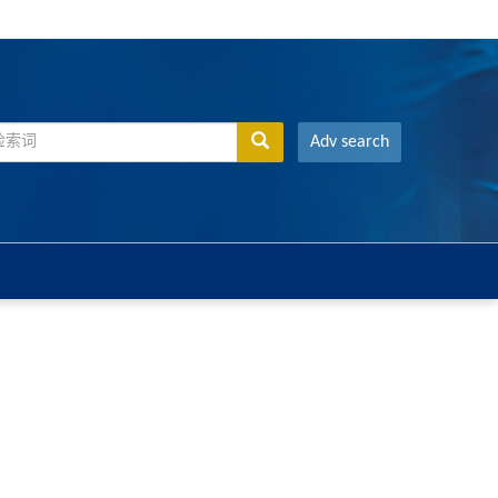
Adv search