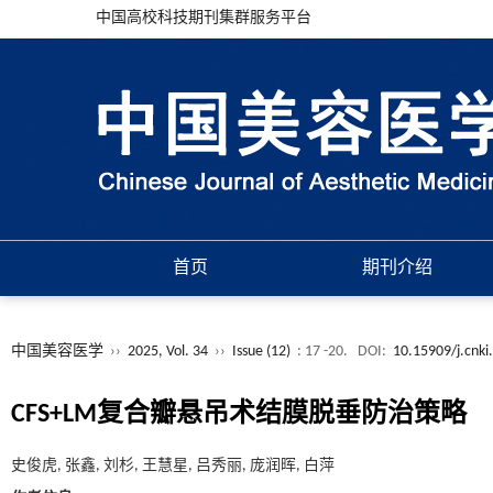
中国高校科技期刊集群服务平台
首页
期刊介绍
中国美容医学
››
2025, Vol. 34
››
Issue (12)
: 17 -20.
DOI:
10.15909/j.cnki
CFS+LM复合瓣悬吊术结膜脱垂防治策略
史俊虎, 张鑫, 刘杉, 王慧星, 吕秀丽, 庞润晖, 白萍