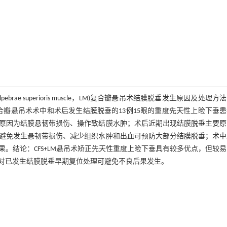
or palpebrae superioris muscle，LM)复合瓣悬吊术结膜脱垂发生原因及处理
+LM复合瓣悬吊术术中和术后发生结膜脱垂的13例15眼的重度先天性上睑下垂
原因为结膜悬韧带损伤、操作致结膜水肿；术后近期出现结膜脱垂主要原
避免发生悬韧带损伤、减少组织水肿和出血可预防大部分结膜脱垂；术中
。结论：CFS+LM悬吊术矫正先天性重度上睑下垂具有较多优点，但较
对已发生结膜脱垂早期复位处理可避免不良后果发生。