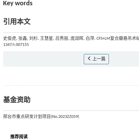
Key words
引用本文
史俊虎, 张鑫, 刘杉, 王慧星, 吕秀丽, 庞润晖, 白萍. CFS+LM复合瓣悬吊
1347/r.007155
上一篇
基金资助
邢台市重点研发计划项目(No.2023ZZ059)