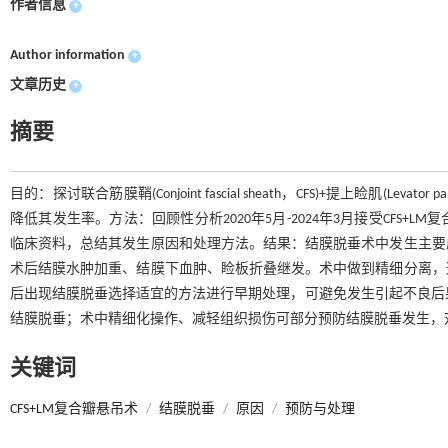
作者信息
+
Author information
+
文章历史
+
摘要
目的：探讨联合筋膜鞘(Conjoint fascial sheath，CFS)+提上睑肌(Levat
降低其发生率。方法：回顾性分析2020年5月-2024年3月接受CFS
临床资料，总结其发生原因和处理方法。结果：结膜脱垂术中发生主要
术后结膜水肿加重、结膜下血肿、睑板折叠继发。术中做到精细分离，
后出现结膜脱垂选择适宜的方法进行早期处理，可避免发生引起不良后果
结膜脱垂；术中精细化操作、减轻组织损伤可部分预防结膜脱垂发生，
关键词
CFS+LM复合瓣悬吊术
/
结膜脱垂
/
原因
/
预防与处理