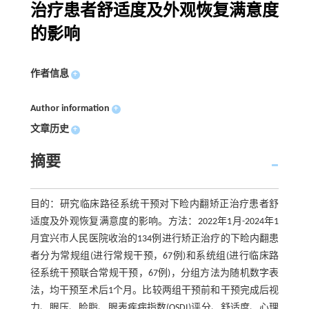
治疗患者舒适度及外观恢复满意度
的影响
作者信息
+
Author information
+
文章历史
+
摘要
目的：研究临床路径系统干预对下睑内翻矫正治疗患者舒
适度及外观恢复满意度的影响。方法：2022年1月-2024年1
月宜兴市人民医院收治的134例进行矫正治疗的下睑内翻患
者分为常规组(进行常规干预，67例)和系统组(进行临床路
径系统干预联合常规干预，67例)，分组方法为随机数字表
法，均干预至术后1个月。比较两组干预前和干预完成后视
力、眼压、睑脂、眼表疾病指数(OSDI)评分、舒适度、心理