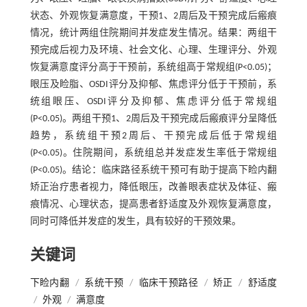
状态、外观恢复满意度，干预1、2周后及干预完成后瘢痕
情况，统计两组住院期间并发症发生情况。结果：两组干
预完成后视力及环境、社会文化、心理、生理评分、外观
恢复满意度评分高于干预前，系统组高于常规组(P<0.05)；
眼压及睑脂、OSDI评分及抑郁、焦虑评分低于干预前，系
统组眼压、OSDI评分及抑郁、焦虑评分低于常规组
(P<0.05)。两组干预1、2周后及干预完成后瘢痕评分呈降低
趋势，系统组干预2周后、干预完成后低于常规组
(P<0.05)。住院期间，系统组总并发症发生率低于常规组
(P<0.05)。结论：临床路径系统干预可有助于提高下睑内翻
矫正治疗患者视力，降低眼压，改善眼表症状及体征、瘢
痕情况、心理状态，提高患者舒适度及外观恢复满意度，
同时可降低并发症的发生，具有较好的干预效果。
关键词
下睑内翻
/
系统干预
/
临床干预路径
/
矫正
/
舒适度
/
外观
/
满意度