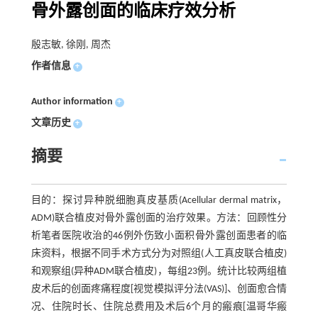
骨外露创面的临床疗效分析
殷志敏, 徐刚, 周杰
作者信息
+
Author information
+
文章历史
+
摘要
目的：探讨异种脱细胞真皮基质(Acellular dermal matrix，
ADM)联合植皮对骨外露创面的治疗效果。方法：回顾性分
析笔者医院收治的46例外伤致小面积骨外露创面患者的临
床资料，根据不同手术方式分为对照组(人工真皮联合植皮)
和观察组(异种ADM联合植皮)，每组23例。统计比较两组植
皮术后的创面疼痛程度[视觉模拟评分法(VAS)]、创面愈合情
况、住院时长、住院总费用及术后6个月的瘢痕[温哥华瘢