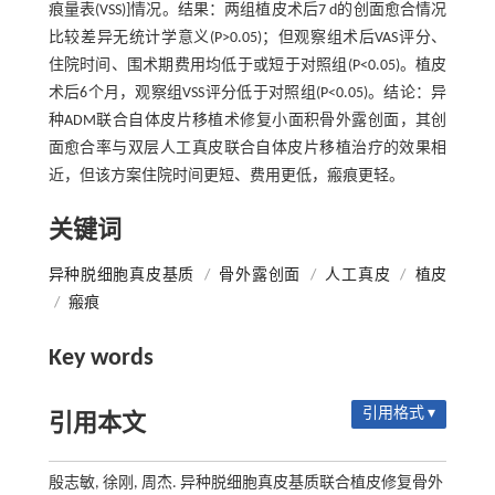
痕量表(VSS)]情况。结果：两组植皮术后7 d的创面愈合情况
比较差异无统计学意义(P>0.05)；但观察组术后VAS评分、
住院时间、围术期费用均低于或短于对照组(P<0.05)。植皮
术后6个月，观察组VSS评分低于对照组(P<0.05)。结论：异
种ADM联合自体皮片移植术修复小面积骨外露创面，其创
面愈合率与双层人工真皮联合自体皮片移植治疗的效果相
近，但该方案住院时间更短、费用更低，瘢痕更轻。
关键词
异种脱细胞真皮基质
/
骨外露创面
/
人工真皮
/
植皮
/
瘢痕
Key words
引用格式 ▾
引用本文
殷志敏, 徐刚, 周杰. 异种脱细胞真皮基质联合植皮修复骨外