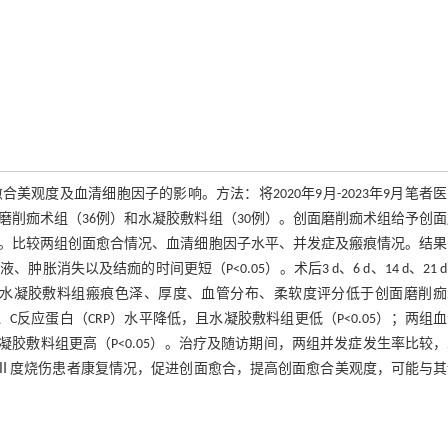
观度及血清细胞因子的影响。方法：将2020年9月-2023年9月笔者
磨削痂术组（36例）和水凝胶敷料组（30例）。创面磨削痂术组给予创
。比较两组创面愈合情况、血清细胞因子水平、并发症及瘢痕情况。结果
失以及结痂的时间更短（P<0.05）。术后3 d、6 d、14 d、21 
个月水凝胶敷料组瘢痕色泽、厚度、血管分布、柔软度评分低于创面磨削
6）、C反应蛋白（CRP）水平降低，且水凝胶敷料组更低（P<0.05）；两组
凝胶敷料组更高（P<0.05）。治疗及随访期间，两组并发症发生率比较
改善Ⅱ度烧伤患者康复情况，促进创面愈合，提高创面愈合美观度，可能与