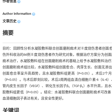
作者信息
+
Author information
+
文章历史
+
摘要
目的：回顾性分析水凝胶敷料联合创面磨削痂术对Ⅱ度烧伤患者创面愈合美
伤外科收治的66例Ⅱ度烧伤患者作为研究对象，根据治疗方案分为创面
痂术治疗，水凝胶敷料组在创面磨削痂术的基础上给予水凝胶敷料治疗
创面磨削痂术组比较，水凝胶敷料组创面愈合、肉芽生长、创面无渗出液、肿胀消
创面愈合率呈升高趋势，且水凝胶敷料组更高（P<0.05）。术后2
（P<0.05）。与术后即刻比较，术后2周两组血清白细胞介素-6（IL-
管内皮生长因子（VEGF）、转化生长因子β
（TGF-β
）水平升高，且水
1
1
胶敷料组更低（P<0.05）。结论：水凝胶敷料联合创面磨削痂术可
血清细胞因子表达有关，且安全性更好。
关键词