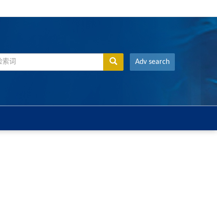
Adv search