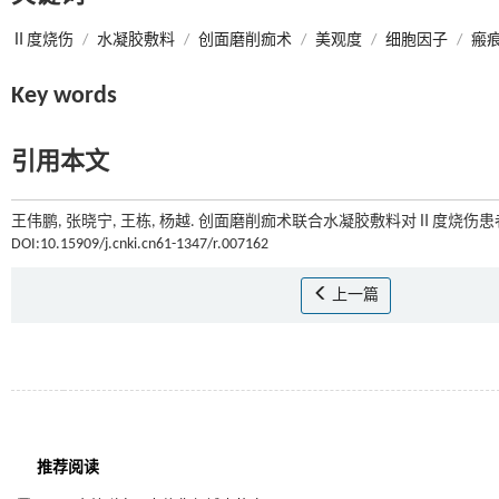
Ⅱ度烧伤
/
水凝胶敷料
/
创面磨削痂术
/
美观度
/
细胞因子
/
瘢
Key words
引用本文
王伟鹏, 张晓宁, 王栋, 杨越. 创面磨削痂术联合水凝胶敷料对Ⅱ度烧伤
DOI:10.15909/j.cnki.cn61-1347/r.007162
上一篇