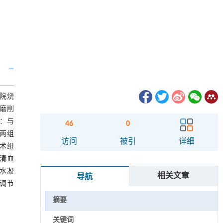
医院烧
面磨削
：与
46
0
d两组
访问
被引
详细
痂术组
血清血
，水凝
相关文章
导航
其调节
摘要
关键词