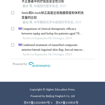
Copyright © Higher Education Press.
Powered by Beijing Magtech Co. Ltd
京ICP备12020869号-1
京ICP备150856号