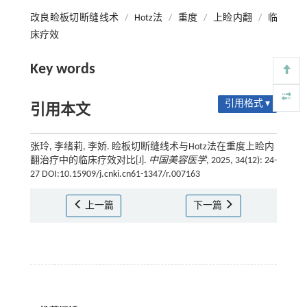
改良睑板切断缝线术
/
Hotz法
/
重度
/
上睑内翻
/
临
床疗效
Key words
引用格式 ▾
引用本文
张玲, 李绪莉, 李娇. 睑板切断缝线术与Hotz法在重度上睑内
翻治疗中的临床疗效对比[J].
中国美容医学
, 2025, 34(12): 24-
27 DOI:10.15909/j.cnki.cn61-1347/r.007163
上一篇
下一篇