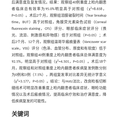
后满意度及复发情况。结果：观察组40例重度上睑内翻患
2
者临床总有效率为95.0%明显高于对照组（χ
=8.658，
P<0.05）。术后2个月，观察组泪膜破裂时间（Tear breakup
time，BUT）高于对照组，角膜荧光素染色试验（Corneal
fluorescein staining，CFS）评分、眼部临床症状评分（畏
光、流泪、刺激感和异物感）低于对照组（P<0.05）；术
后2个月、12个月，观察组温哥华瘢痕量表（Vancouver scar
scale，VSS）评分（色泽、血管分布、厚度和有软度）低于
对照组。观察组40例重度上睑内翻患者临床总体满意度为
2
92.5%，明显高于对照组（χ
=4.501，P<0.05）。术后18个
月，观察组和对照组重度上睑内翻患者疾病复发例数分别
为0例和3例（7.5%），两组复发率对比差异无统计学意义
2
（χ
=3.177，P>0.05）。结论：与Hotz法比，改良睑板切断
缝线术可明显改善重度上睑内翻患者临床症状、眼睑功能
情况以及术后瘢痕情况，提高临床疗效和治疗满意度，降
低疾病复发的可能性。
关键词