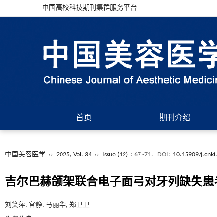
中国高校科技期刊集群服务平台
首页
期刊介绍
中国美容医学
››
2025, Vol. 34
››
Issue (12)
: 67 -71.
DOI:
10.15909/j.cnki
吉尔巴赫颌架联合电子面弓对牙列缺失患
刘笑萍, 宫静, 马丽华, 郑卫卫