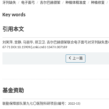
牙列缺失
/
电子面弓
/
吉尔巴赫颌架
/
种植体精准度
/
种植修复
/
Key words
引用本文
刘笑萍, 宫静, 马丽华, 郑卫卫. 吉尔巴赫颌架联合电子面弓对牙列缺失
67-71 DOI:10.15909/j.cnki.cn61-1347/r.007169
上一篇
基金资助
联勤保障部队第九七〇医院科研项目(编号：2022-15)