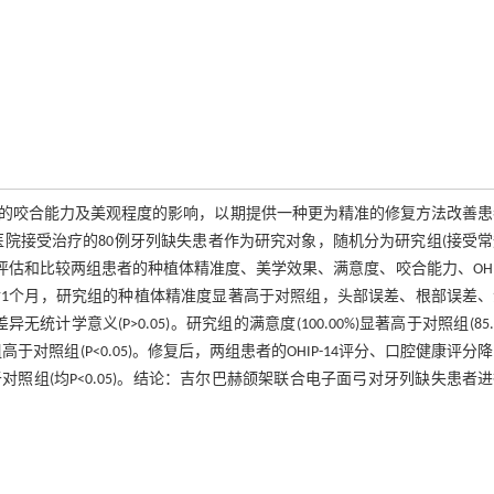
的咬合能力及美观程度的影响，以期提供一种更为精准的修复方法改善患
七〇医院接受治疗的80例牙列缺失患者作为研究对象，随机分为研究组(接受
)。评估和比较两组患者的种植体精准度、美学效果、满意度、咬合能力、OHIP
后1个月，研究组的种植体精准度显著高于对照组，头部误差、根部误差
计学意义(P>0.05)。研究组的满意度(100.00%)显著高于对照组(85.0
于对照组(P<0.05)。修复后，两组患者的OHIP-14评分、口腔健康评分
照组(均P<0.05)。结论：吉尔巴赫颌架联合电子面弓对牙列缺失患者