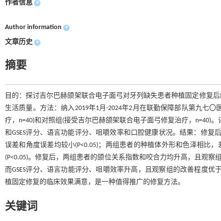
作者信息
+
Author information
+
文章历史
+
摘要
目的：探讨吉尔巴赫颌架联合电子面弓对牙列缺失患者种植固定修复后
生活质量。方法：纳入2019年1月-2024年2月在联勤保障部队第九
疗，n=40)和对照组(接受吉尔巴赫颌架联合电子面弓修复治疗，n=40
和GSES评分、语言功能评分、咀嚼效率和口腔健康状况。结果：修复
误差和角度误差均较小(P<0.05)；两组患者的种植体外形和色泽相比，差异无统
(P<0.05)。修复后，两组患者的颌位关系指数和咬合力均升高，且观察组高
而GSES评分、语言功能评分、咀嚼效率升高，且观察组的改善程度优于对
植固定修复的临床效果满意，是一种值得推广的修复方法。
关键词