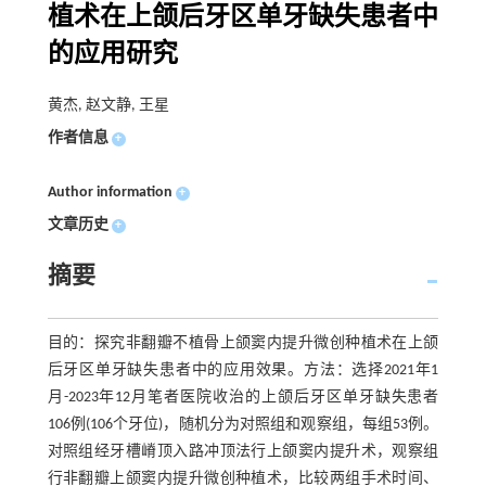
植术在上颌后牙区单牙缺失患者中
的应用研究
黄杰, 赵文静, 王星
作者信息
+
Author information
+
文章历史
+
摘要
目的：探究非翻瓣不植骨上颌窦内提升微创种植术在上颌
后牙区单牙缺失患者中的应用效果。方法：选择2021年1
月-2023年12月笔者医院收治的上颌后牙区单牙缺失患者
106例(106个牙位)，随机分为对照组和观察组，每组53例。
对照组经牙槽嵴顶入路冲顶法行上颌窦内提升术，观察组
行非翻瓣上颌窦内提升微创种植术，比较两组手术时间、