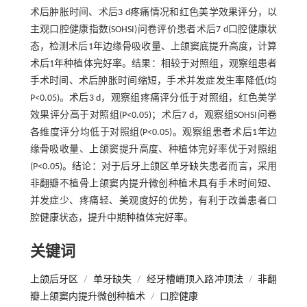
术后肿胀时间、术后3 d疼痛情况和红色美学效果评分，以
主观口腔健康指数(SOHSI)问卷评价患者术后7 d口腔健康状
态，检测术后1年边缘骨吸收量、上颌窦底提升高度，计算
术后1年种植体完好率。结果：相较于对照组，观察组患者
手术时间、术后肿胀时间缩短，手术并发症发生率降低(均
P<0.05)。术后3 d，观察组疼痛评分低于对照组，红色美学
效果评分高于对照组(P<0.05)；术后7 d，观察组SOHSI问卷
各维度评分均低于对照组(P<0.05)。观察组患者术后1年边
缘骨吸收量、上颌窦提升高度、种植体完好率优于对照组
(P<0.05)。结论：对于后牙上颌区单牙缺失患者而言，采用
非翻瓣不植骨上颌窦内提升微创种植术具有手术时间短、
并发症少、疼痛轻、美观度好的优势，有利于改善患者口
腔健康状态，提升中期种植体完好率。
关键词
上颌后牙区
/
单牙缺失
/
经牙槽嵴顶入路冲顶法
/
非翻
瓣上颌窦内提升微创种植术
/
口腔健康