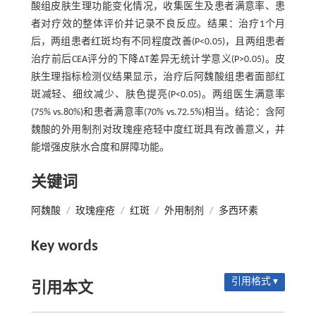
酸组皮肤生理功能变化情况，收集医生及患者满意率、患
者对疗效的整体评价并记录不良反应。结果：治疗1个月
后，两组患者红斑均有不同程度改善(P<0.05)，且两组患者
治疗前后CEA评分的下降ΔT差异无统计学意义(P>0.05)。皮
肤生理指标检测仪结果显示，治疗后阿魏酸组患者面部红
斑减轻、细纹减少、肤色提亮(P<0.05)。两组医生满意率
(75% vs.80%)和患者满意率(70% vs.72.5%)相当。结论：含阿
魏酸的外用制剂对玫瑰痤疮轻中度红斑具有改善意义，并
能增强皮肤水合度和屏障功能。
关键词
阿魏酸
/
玫瑰痤疮
/
红斑
/
外用制剂
/
多西环素
Key words
引用格式 ▾
引用本文