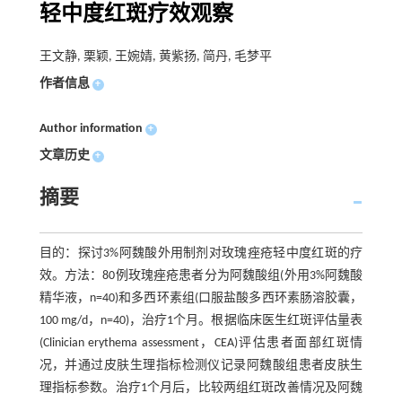
轻中度红斑疗效观察
王文静, 栗颖, 王婉婧, 黄紫扬, 简丹, 毛梦平
作者信息
+
Author information
+
文章历史
+
摘要
目的：探讨3%阿魏酸外用制剂对玫瑰痤疮轻中度红斑的疗
效。方法：80例玫瑰痤疮患者分为阿魏酸组(外用3%阿魏酸
精华液，n=40)和多西环素组(口服盐酸多西环素肠溶胶囊，
100 mg/d，n=40)，治疗1个月。根据临床医生红斑评估量表
(Clinician erythema assessment，CEA)评估患者面部红斑情
况，并通过皮肤生理指标检测仪记录阿魏酸组患者皮肤生
理指标参数。治疗1个月后，比较两组红斑改善情况及阿魏