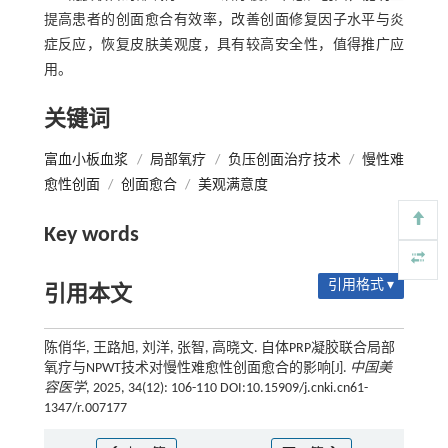
提高患者的创面愈合有效率，改善创面修复因子水平与炎
症反应，恢复皮肤美观度，具有较高安全性，值得推广应
用。
关键词
富血小板血浆
/
局部氧疗
/
负压创面治疗技术
/
慢性难
愈性创面
/
创面愈合
/
美观满意度
Key words
引用格式 ▾
引用本文
陈俏华, 王路旭, 刘洋, 张智, 高晓文. 自体PRP凝胶联合局部
氧疗与NPWT技术对慢性难愈性创面愈合的影响[J].
中国美
容医学
, 2025, 34(12): 106-110 DOI:10.15909/j.cnki.cn61-
1347/r.007177