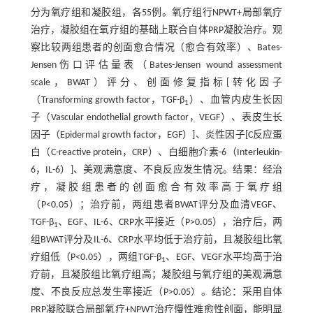
分为氧疗组和凝胶组，各55例。氧疗组行NPWT+局部氧疗
治疗，凝胶组在氧疗组的基础上联合自体PRP凝胶治疗。观
察比较两组患者的创面愈合情况（愈合有效率）、Bates-
Jensen伤口评估量表（Bates-Jensen wound assessment
scale，BWAT）评分、创面修复指标[转化因子
（Transforming growth factor，TGF-β
）、血管内皮生长因
1
子（Vascular endothelial growth factor，VEGF）、表皮生长
因子（Epidermal growth factor，EGF）]、炎性因子[C反应蛋
白（C-reactive protein，CRP）、白细胞介素-6（Interleukin-
6，IL-6）]、美观满意度、不良反应发生情况。结果：经治
疗，凝胶组患者的创面愈合有效率高于氧疗组
（P<0.05）；治疗前，两组患者BWAT评分及血清VEGF、
TGF-β
、EGF、IL-6、CRP水平接近（P>0.05），治疗后，两
1
组BWAT评分及IL-6、CRP水平均低于治疗前，且凝胶组比氧
疗组低（P<0.05），两组TGF-β
、EGF、VEGF水平均高于治
1
疗前，且凝胶组比氧疗组高；凝胶组与氧疗组的美观满意
度、不良反应总发生率接近（P>0.05）。结论：采用自体
PRP凝胶联合局部氧疗+NPWT治疗慢性难愈性创面，能明显