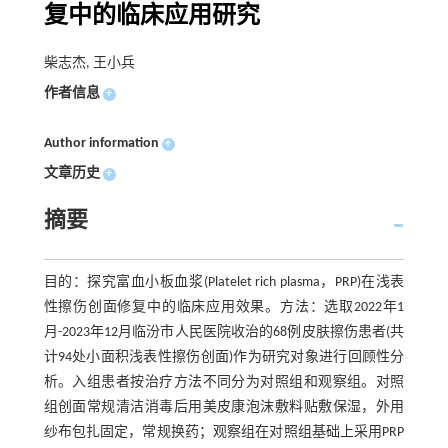
复中的临床应用研究
柴志杰, 王小兵
作者信息
+
Author information
+
文章历史
+
摘要
目的：探究富血小板血浆(Platelet rich plasma，PRP)在浅表
性擦伤创面修复中的临床应用效果。方法：选取2022年1
月-2023年12月临汾市人民医院收治的68例皮肤擦伤患者(共
计94处小面积浅表性擦伤创面)作为研究对象进行回顾性分
析。入组患者按治疗方法不同分为对照组和观察组。对照
组创面常规清洁消毒后用美皮康泡沫敷料贴敷保湿，外用
纱布包扎固定，常规换药；观察组在对照组基础上采用PRP