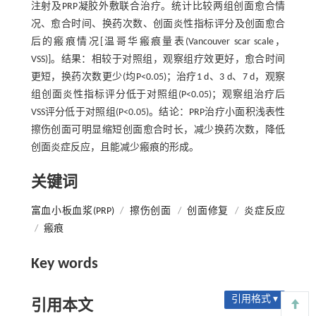
注射及PRP凝胶外敷联合治疗。统计比较两组创面愈合情
况、愈合时间、换药次数、创面炎性指标评分及创面愈合
后的瘢痕情况[温哥华瘢痕量表(Vancouver scar scale，
VSS)]。结果：相较于对照组，观察组疗效更好，愈合时间
更短，换药次数更少(均P<0.05)；治疗1 d、3 d、7 d，观察
组创面炎性指标评分低于对照组(P<0.05)；观察组治疗后
VSS评分低于对照组(P<0.05)。结论：PRP治疗小面积浅表性
擦伤创面可明显缩短创面愈合时长，减少换药次数，降低
创面炎症反应，且能减少瘢痕的形成。
关键词
富血小板血浆(PRP)
/
擦伤创面
/
创面修复
/
炎症反应
/
瘢痕
Key words
引用格式 ▾
引用本文