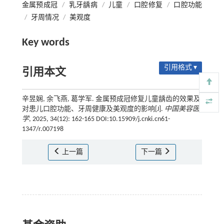
金属预成冠
/
乳牙龋病
/
儿童
/
口腔修复
/
口腔功能
/
牙周情况
/
美观度
Key words
引用格式 ▾
引用本文
辛昱娴, 余飞燕, 葛学军. 金属预成冠修复儿童龋齿的效果及
对患儿口腔功能、牙周健康及美观度的影响[J].
中国美容医
学
, 2025, 34(12): 162-165 DOI:10.15909/j.cnki.cn61-
1347/r.007198
上一篇
下一篇