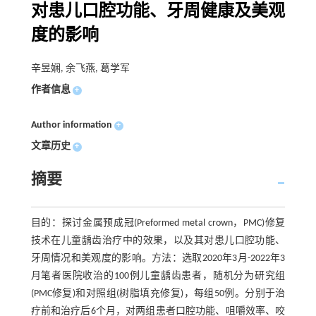
对患儿口腔功能、牙周健康及美观
度的影响
辛昱娴, 余飞燕, 葛学军
作者信息
+
Author information
+
文章历史
+
摘要
目的：探讨金属预成冠(Preformed metal crown，PMC)修复
技术在儿童龋齿治疗中的效果，以及其对患儿口腔功能、
牙周情况和美观度的影响。方法：选取2020年3月-2022年3
月笔者医院收治的100例儿童龋齿患者，随机分为研究组
(PMC修复)和对照组(树脂填充修复)，每组50例。分别于治
疗前和治疗后6个月，对两组患者口腔功能、咀嚼效率、咬