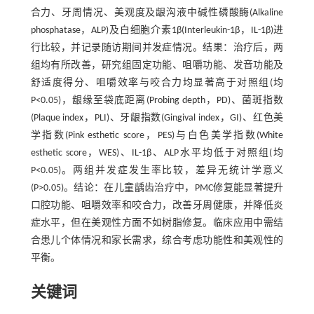
合力、牙周情况、美观度及龈沟液中碱性磷酸酶(Alkaline
phosphatase，ALP)及白细胞介素1β(Interleukin-1β，IL-1β)进
行比较，并记录随访期间并发症情况。结果：治疗后，两
组均有所改善，研究组固定功能、咀嚼功能、发音功能及
舒适度得分、咀嚼效率与咬合力均显著高于对照组(均
P<0.05)，龈缘至袋底距离(Probing depth，PD)、菌斑指数
(Plaque index，PLI)、牙龈指数(Gingival index，GI)、红色美
学指数(Pink esthetic score，PES)与白色美学指数(White
esthetic score，WES)、IL-1β、ALP水平均低于对照组(均
P<0.05)。两组并发症发生率比较，差异无统计学意义
(P>0.05)。结论：在儿童龋齿治疗中，PMC修复能显著提升
口腔功能、咀嚼效率和咬合力，改善牙周健康，并降低炎
症水平，但在美观性方面不如树脂修复。临床应用中需结
合患儿个体情况和家长需求，综合考虑功能性和美观性的
平衡。
关键词