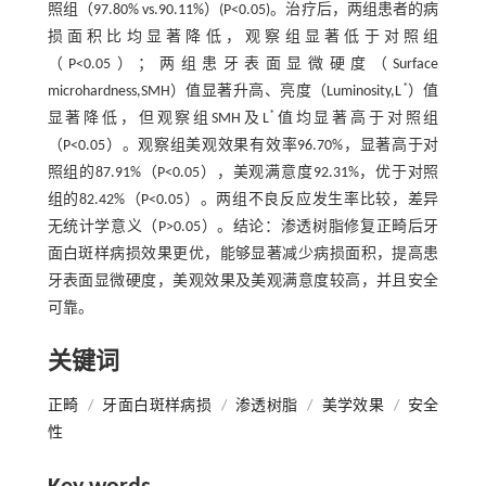
照组（97.80% vs.90.11%）(P<0.05)。治疗后，两组患者的病
损面积比均显著降低，观察组显著低于对照组
（P<0.05）；两组患牙表面显微硬度（Surface
*
microhardness,SMH）值显著升高、亮度（Luminosity,L
）值
*
显著降低，但观察组SMH及L
值均显著高于对照组
（P<0.05）。观察组美观效果有效率96.70%，显著高于对
照组的87.91%（P<0.05），美观满意度92.31%，优于对照
组的82.42%（P<0.05）。两组不良反应发生率比较，差异
无统计学意义（P>0.05）。结论：渗透树脂修复正畸后牙
面白斑样病损效果更优，能够显著减少病损面积，提高患
牙表面显微硬度，美观效果及美观满意度较高，并且安全
可靠。
关键词
正畸
/
牙面白斑样病损
/
渗透树脂
/
美学效果
/
安全
性