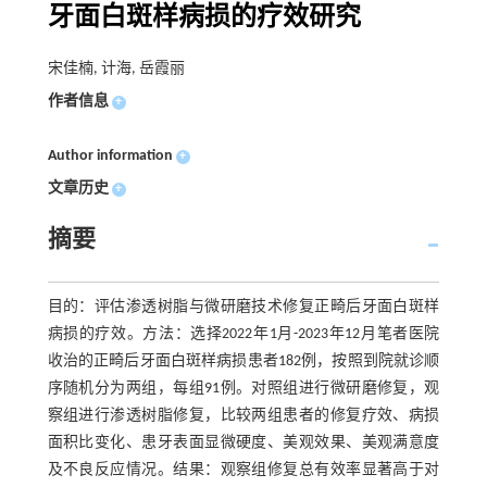
牙面白斑样病损的疗效研究
宋佳楠, 计海, 岳霞丽
作者信息
+
Author information
+
文章历史
+
摘要
目的：评估渗透树脂与微研磨技术修复正畸后牙面白斑样
病损的疗效。方法：选择2022年1月-2023年12月笔者医院
收治的正畸后牙面白斑样病损患者182例，按照到院就诊顺
序随机分为两组，每组91例。对照组进行微研磨修复，观
察组进行渗透树脂修复，比较两组患者的修复疗效、病损
面积比变化、患牙表面显微硬度、美观效果、美观满意度
及不良反应情况。结果：观察组修复总有效率显著高于对