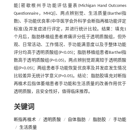
能[密歇根州手功能评估量表(Michigan Hand Outcomes
Questionnaire，MHQ)]、两点辨别觉、生活质量(Barthel指
数)、手功能优良率(中华医学会外科学会断指再植功能评定
标准)及并发症进行评定，并进行统计比较。结果：填充1
个月后，脂肪移植组患者疼痛评分低于透明质酸组，但外
观、日常活动、工作情况、手功能满意度以及手整体功能
评分均高于透明质酸组(P<0.05)；脂肪移植组患者Barthel指
数高于透明质酸组(P<0.05)，两点辨别觉距离短于透明质酸
组(P<0.05)；两组患者手功能恢复优良率及并发症发生情况
比较差异无统计学意义(P>0.05)。结论：脂肪胶填充对断指
再植术后指体萎缩患者手功能和生活质量的改善作用优于
透明质酸，且安全性好，值得临床推荐。
关键词
断指再植术
/
透明质酸
/
自体脂肪
/
脂肪胶
/
手功能
/
生活质量