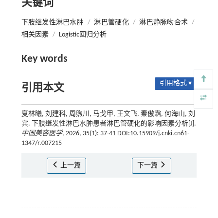
关键词
下肢继发性淋巴水肿
/
淋巴管硬化
/
淋巴静脉吻合术
/
相关因素
/
Logistic回归分析
Key words
引用格式 ▾
引用本文
夏林曦, 刘建科, 周煦川, 马戈甲, 王文飞, 秦傲霜, 何海山, 刘
宾. 下肢继发性淋巴水肿患者淋巴管硬化的影响因素分析[J].
中国美容医学
, 2026, 35(1): 37-41 DOI:10.15909/j.cnki.cn61-
1347/r.007215
上一篇
下一篇