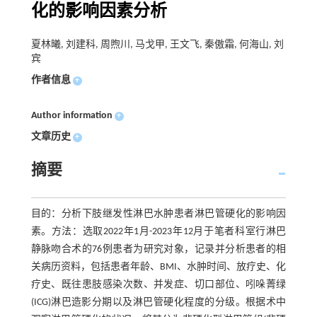
化的影响因素分析
夏林曦, 刘建科, 周煦川, 马戈甲, 王文飞, 秦傲霜, 何海山, 刘
宾
作者信息
+
Author information
+
文章历史
+
摘要
目的：分析下肢继发性淋巴水肿患者淋巴管硬化的影响因
素。方法：选取2022年1月-2023年12月于笔者科室行淋巴
静脉吻合术的76例患者为研究对象，记录并分析患者的相
关病历资料，包括患者年龄、BMI、水肿时间、放疗史、化
疗史、既往患肢感染次数、并发症、切口部位、吲哚菁绿
(ICG)淋巴造影分期以及淋巴管硬化程度的分级。根据术中