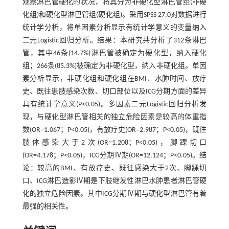
观察淋巴管硬化的状况，将其分为非硬化型淋巴管组(非硬
化组)和硬化型淋巴管组(硬化组)。采用SPSS 27.0对数据进行
统计学分析，将单因素分析显示有统计学意义的变量纳入
二元Logistic回归分析。结果：本研究共分析了312条淋巴
管，其中46条(14.7%)淋巴管被确定为硬化型，纳入硬化
组；266条(85.3%)被确定为非硬化型，纳入非硬化组。单因
素分析显示，非硬化组和硬化组在BMI、水肿时间、放疗
史、既往患肢感染次数、切口部位以及ICG分期方面的差异
具有统计学意义(P<0.05)。多因素二元Logistic回归分析发
现，与硬化型淋巴管相关的独立危险因素是较高的体重指
数(OR=1.067；P<0.05)，有放疗史(OR=2.987；P<0.05)，既往
肢体感染大于2次(OR=1.208；P<0.05)，脚踝切口
(OR=4.178；P<0.05)，ICG分期Ⅳ期(OR=12.124；P<0.05)。结
论：较高的BMI、有放疗史、既往感染大于2次、脚踝切
口、ICG淋巴造影Ⅳ期是下肢继发性淋巴水肿患者淋巴管硬
化的独立危险因素。其中ICG分期Ⅳ期与硬化型淋巴管有着
最强的相关性。