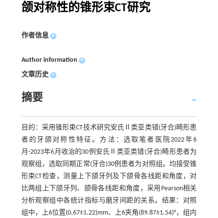
颌对称性的锥形束CT研究
作者信息
+
Author information
+
文章历史
+
摘要
目的：采用锥形束CT技术研究安氏Ⅱ类亚类错(牙合)畸形患
者的牙颌对称性特征。方法：选取笔者医院2022年6
月-2023年6月收治的30例安氏Ⅱ类亚类错(牙合)畸形患者为
观察组，选取同期正常(牙合)30例患者为对照组。均接受锥
形束CT检查，测量上下颌牙列及下颌骨各线距和角度，对
比两组上下颌牙列、颌骨各线距和角度，采用Pearson相关
分析观察组中各统计指标与磨牙间距的关系。结果：对照
组中，上6位置(0.67±1.22)mm、上6夹角(89.87±1.54)°，组内