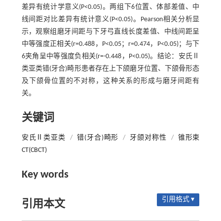
差异有统计学意义(P<0.05)。两组下6位置、体部差值、中
线间距对比差异有统计意义(P<0.05)。Pearson相关分析显
示，观察组磨牙间距与下牙弓直线长度差值、中线间距呈
中等强度正相关(r=0.488，P<0.05；r=0.474，P<0.05)；与下
6夹角呈中等强度负相关(r=-0.448，P<0.05)。结论：安氏Ⅱ
类亚类错(牙合)畸形患者存在上下颌磨牙位置、下颌骨形态
及下颌骨位置的不对称，这种关系的形成与磨牙间距有
关。
关键词
安氏Ⅱ类亚类
/
错(牙合)畸形
/
牙颌对称性
/
锥形束
CT(CBCT)
Key words
引用格式 ▾
引用本文