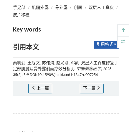
手足部
/
肌腱外露
/
骨外露
/
创面
/
双层人工真皮
/
皮片移植
Key words
引用格式 ▾
引用本文
蔺利剑, 王旭文, 苏伟海, 赵龙刚, 邓凯. 双层人工真皮修复手
足部肌腱及骨外露创面疗效分析[J].
中国美容医学
, 2026,
35(2): 5-9 DOI:10.15909/j.cnki.cn61-1347/r.007254
上一篇
下一篇