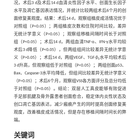
况，术后3 d及术后14 d血清炎性因子水平、创面生长因子
水平及凋亡基因表达情况，并统计比较两组术后6个月的创
面修复美观度。结果：术后14 d，观察组植皮成活情况优于
对照组（P<0.05）；两组植皮次数和住院时间比较，差异
无统计学意义（P>0.05）；观察组移植间隔时间长于对照
组（P<0.05）；术后14 d，两组血清TNF-α、IFN-γ水平均较
术后3 d降低（P<0.05），但两组组间比较差异无统计学意
义（P>0.05）；术后14 d，两组VEGF、TGF-β
水平均较术后
1
3 d升高，但观察组低于对照组（P<0.05）；两组创面p53、
Bax、Caspase-3水平均降低，但组间比较差异无统计学意义
（P>0.05）；术后6个月，观察组VSS各方面评分及总分均低
于对照组（P<0.05）。结论：双层人工真皮能够有效促进
手足部肌腱及骨外露患者创面愈合，稳定体内炎性状态及
创口凋亡基因表达，减少瘢痕产生的同时提高创面修复美
观度，改善植皮成活情况，但是存在移植间隔时间长的弊
端。
关键词