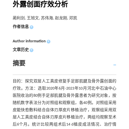
外露创面疗效分析
蔺利剑, 王旭文, 苏伟海, 赵龙刚, 邓凯
作者信息
+
Author information
+
文章历史
+
摘要
目的：探究双层人工真皮修复手足部肌腱及骨外露创面的
疗效。方法：选取2020年6月-2023年10月河北中石油中心
医院收治的80例手足部肌腱及骨外露患者为研究对象，按
随机数字表法分为对照组和观察组，各40例。对照组采用
皮能快愈敷料结合自体刃厚皮片移植治疗，观察组采用双
层人工真皮结合自体刃厚皮片移植治疗，两组均观察至术
后6个月。统计比较两组术后14 d植皮成活情况、治疗情