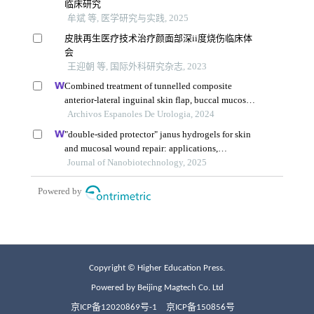
Copyright © Higher Education Press.
Powered by Beijing Magtech Co. Ltd
京ICP备12020869号-1
京ICP备150856号