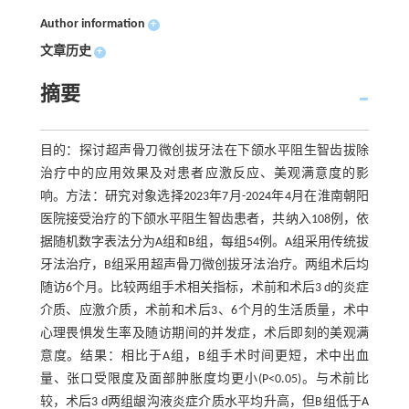
Author information
+
文章历史
+
摘要
目的：探讨超声骨刀微创拔牙法在下颌水平阻生智齿拔除
治疗中的应用效果及对患者应激反应、美观满意度的影
响。方法：研究对象选择2023年7月-2024年4月在淮南朝阳
医院接受治疗的下颌水平阻生智齿患者，共纳入108例，依
据随机数字表法分为A组和B组，每组54例。A组采用传统拔
牙法治疗，B组采用超声骨刀微创拔牙法治疗。两组术后均
随访6个月。比较两组手术相关指标，术前和术后3 d的炎症
介质、应激介质，术前和术后3、6个月的生活质量，术中
心理畏惧发生率及随访期间的并发症，术后即刻的美观满
意度。结果：相比于A组，B组手术时间更短，术中出血
量、张口受限度及面部肿胀度均更小(P<0.05)。与术前比
较，术后3 d两组龈沟液炎症介质水平均升高，但B组低于A