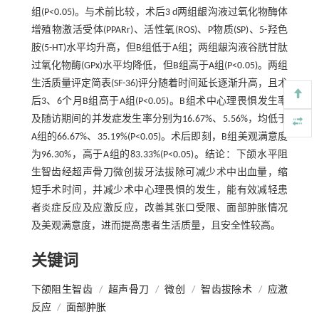
组(P<0.05)。与术前比较，术后3 d两组龈沟液过氧化物酶体
增殖物激活受体(PPARr)、活性氧(ROS)、P物质(SP)、5-羟色
胺(5-HT)水平均升高，但B组低于A组；两组龈沟液谷胱甘肽
过氧化物酶(GPx)水平均降低，但B组高于A组(P<0.05)。两组
生活质量评定简表(SF-36)评分随着时间延长逐渐升高，且术
后3、6个月B组高于A组(P<0.05)。B组术中心理畏惧发生率
及随访期间的并发症发生率分别为16.67%、5.56%，均低于
A组的66.67%、35.19%(P<0.05)。术后即刻，B组美观满意度
为96.30%，高于A组的83.33%(P<0.05)。结论：下颌水平阻
生智齿经超声骨刀微创拔牙法拔除可减少术中出血量，缩
短手术时间，并减少术中心理畏惧的发生，能有效减轻患
者炎症反应及应激反应，改善其张口受限、面部肿胀情况
及美观满意度，进而提高患者生活质量，且安全性较高。
关键词
下颌阻生智齿
/
超声骨刀
/
微创
/
智齿拔除术
/
应激
反应
/
面部肿胀