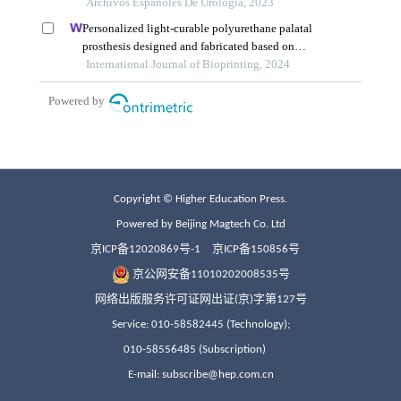
Copyright © Higher Education Press.
Powered by Beijing Magtech Co. Ltd
京ICP备12020869号-1
京ICP备150856号
京公网安备11010202008535号
网络出版服务许可证网出证(京)字第127号
Service: 010-58582445 (Technology);
010-58556485 (Subscription)
E-mail: subscribe@hep.com.cn