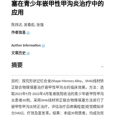
塞在青少年嵌甲性甲沟炎治疗中的
应用
陈炜达, 吴春彪, 张强
作者信息
+
Author information
+
文章历史
+
摘要
目的：探究形状记忆合金(Shape Memory Alloy，SMA)线材矫
正联合物理填塞治疗嵌甲性甲沟炎的临床效果。方法：选
取2021年9月-2022年6月笔者医院收治的青少年嵌甲性甲沟
炎患者30例，采用SMA线材矫正联合物理填塞方法进行了
嵌甲性甲沟炎矫正治疗，评估治疗后疼痛程度[视觉模拟评
分(VAS)]、疗效及复发率。结果：本组30例患者，均成功完