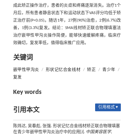
成此矫正操作治疗，患者的炎症和疼痛逐渐消失。治疗1个
月后，所有患者静息状态下和运动状态下VAS评分均低于矫
正治疗前(P<0.05)。随访1年，27例(90%)治愈，2例(6.7%)改
善，1例(3.3%)复发。结论：SMA线材矫正联合物理填塞法
治疗嵌甲性甲沟炎操作简便，能够快速缓解疼痛，临床疗
效确切，复发率低，值得临床推广应用。
关键词
嵌甲性甲沟炎
/
形状记忆合金线材
/
矫正
/
青少年
/
复发
Key words
引用格式 ▾
引用本文
陈炜达, 吴春彪, 张强. 形状记忆合金线材矫正联合物理填塞
在青少年嵌甲性甲沟炎治疗中的应用[J].
中国美容医学
,