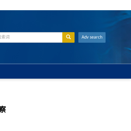
Adv search
察