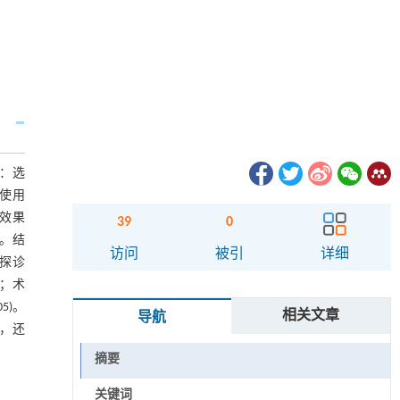
法：选
组使用
学效果
39
0
况。结
访问
被引
详细
，探诊
)；术
5)。
相关文章
导航
况，还
摘要
关键词