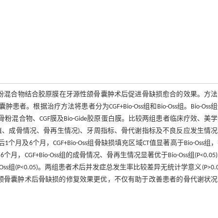
F)、Bio-Oss骨粉混合物结合胶原膜在牙源性颌骨囊肿术后促进骨缺损愈合的效果。方
者。根据治疗方法将患者分为CGF+Bio-Oss组和Bio-Oss组。Bio-Oss
和Bio-Oss骨粉混合物、CGF膜及Bio-Gide胶原蛋白膜。比较两组患者临床疗效、美
区的修复效果(CT值、成骨情况、骨再生情况)、牙周指标、骨代谢指标及不良反应发生情
)；术后1个月及6个月，CGF+Bio-Oss组骨缺损填充区域CT值显著高于Bio-Oss组
月，CGF+Bio-Oss组的成骨情况、骨再生情况显著优于Bio-Oss组(P<0.05
Oss组(P<0.05)。两组患者术后并发症总发生率比较差异无统计学意义(P>0.0
牙源性颌骨囊肿术后骨缺损的修复效果更优，不仅有助于改善患者的骨代谢状