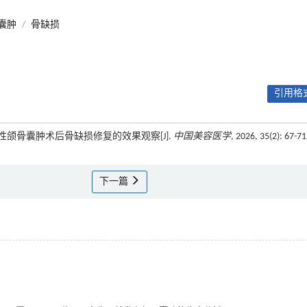
囊肿
/
骨缺损
引用格式
牙源性颌骨囊肿术后骨缺损修复的效果观察[J].
中国美容医学
, 2026, 35(2): 67-71
下一篇