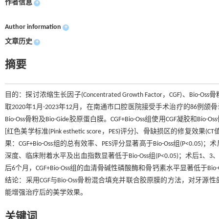
作者信息
+
Author information
+
文章历史
+
摘要
目的：探讨浓缩生长因子(Concentrated Growth Factor，CG
取2020年1月-2023年12月，在南通市口腔医院接受手术治疗的86例颌骨囊肿患
Bio-Oss骨粉及Bio-Gide胶原蛋白膜。CGF+Bio-Oss组使用CGF凝胶
[红色美学标准(Pink esthetic score，PES)评分]、骨缺损
果：CGF+Bio-Oss组的总有效率、PES评分显著高于Bio-Oss组(P<0.05
深度、临床附着水平及出血指数显著低于Bio-Oss组(P<0.05)；术后1、3、6个
后6个月，CGF+Bio-Oss组的血清骨碱性磷酸酶和骨钙素水平显著低于Bio-
结论：采用CGF与Bio-Oss骨粉混合填充并联合胶原膜的方法，对
能增强治疗后的美学效果。
关键词