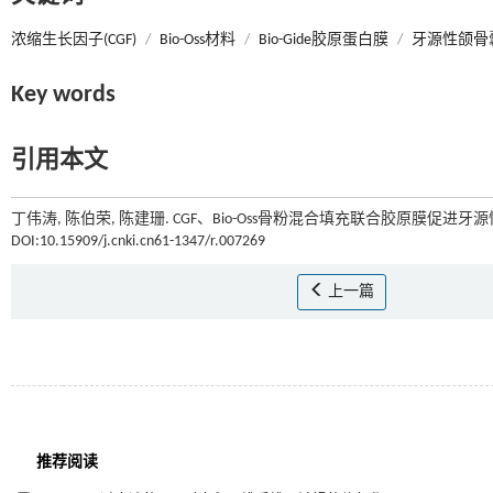
浓缩生长因子(CGF)
/
Bio-Oss材料
/
Bio-Gide胶原蛋白膜
/
牙源性颌骨
Key words
引用本文
丁伟涛, 陈伯荣, 陈建珊. CGF、Bio-Oss骨粉混合填充联合胶原膜促进
DOI:10.15909/j.cnki.cn61-1347/r.007269
上一篇