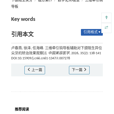
下颌阻生尖牙
/
锥形束CT
/
数字化3D模型
/
三维牵引钩
导板
Key words
引用格式 ▾
引用本文
卢春燕, 徐泽, 任海峰. 三维牵引钩导板辅助对下颌阻生异位
尖牙的矫治效果观察[J].
中国美容医学
, 2026, 35(2): 138-141
DOI:10.15909/j.cnki.cn61-1347/r.007278
上一篇
下一篇