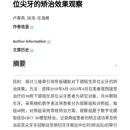
位尖牙的矫治效果观察
卢春燕, 徐泽, 任海峰
作者信息
+
Author information
+
文章历史
+
摘要
目的：探讨三维牵引钩导板辅助对下颌阻生异位尖牙的矫
治效果。方法：选择2018年4月-2023年4月在笔者医院接受
治疗的96例下颌阻生异位尖牙患者为研究对象，共96颗阻
生牙。采用随机数字表法将患者分为观察组和对照组，每
组48例，对照组采用常规矫治方案，观察组基于数字化模
型结合CBCT 3D模型矫治。记录两组患者的矫正成功率及矫
治前至尖牙牙冠移动至侧切牙牙根远中位时(矫治后)的牵引