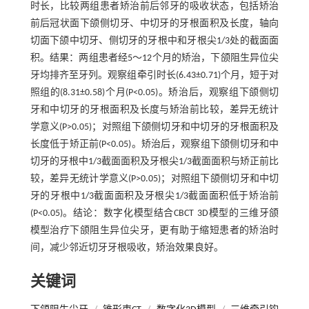
时长，比较两组患者矫治前后邻牙的吸收状态，包括矫治
前后冠状面下颌侧切牙、中切牙的牙根面积及长度，轴向
切面下颌中切牙、侧切牙的牙根中和牙根尖1/3处的截面面
积。结果：两组患者经5～12个月的矫治，下颌阻生异位尖
牙均排齐至牙列。观察组牵引时长(6.43±0.71)个月，短于对
照组的(8.31±0.58)个月(P<0.05)。矫治后，观察组下颌侧切
牙和中切牙的牙根面积及长度与矫治前比较，差异无统计
学意义(P>0.05)；对照组下颌侧切牙和中切牙的牙根面积及
长度低于矫正前(P<0.05)。矫治后，观察组下颌侧切牙和中
切牙的牙根中1/3截面面积及牙根尖1/3截面面积与矫正前比
较，差异无统计学意义(P>0.05)；对照组下颌侧切牙和中切
牙的牙根中1/3截面面积及牙根尖1/3截面面积低于矫治前
(P<0.05)。结论：数字化模型结合CBCT 3D模型的三维牙颌
模型治疗下颌阻生异位尖牙，更有助于缩短患者的矫治时
间，减少邻近切牙牙根吸收，矫治效果良好。
关键词