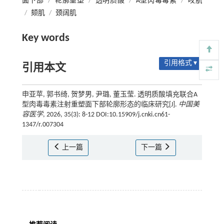
面下部
/
轮廓重塑
/
透明质酸
/
A型肉毒毒素
/
咬肌
/
颏肌
/
颈阔肌
Key words
引用格式 ▾
引用本文
申亚苹, 郭书绮, 贺梦男, 尹璐, 董玉莹. 透明质酸填充联合A
型肉毒毒素注射重塑面下部轮廓形态的临床研究[J].
中国美
容医学
, 2026, 35(3): 8-12 DOI:10.15909/j.cnki.cn61-
1347/r.007304
上一篇
下一篇