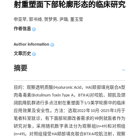
射重塑面下部轮廓形态的临床研究
申亚苹, 郭书绮, 贺梦男, 尹璐, 董玉莹
作者信息
+
Author information
+
文章历史
+
摘要
目的：观察透明质酸(Hyaluronic Acid，HA)颏部填充联合A型
肉毒毒素(Botulinum Toxin Type A，BTX-A)对咬肌、颏肌及颈
阔肌降肌群进行多点注射在重塑面下1/3美学轮廓中的临床
应用效果及安全性。方法：选取2022年10月-2025年3月于
笔者科室就诊，有下面部轮廓改善需求的98例就医者作为
研究对象，采用随机数字表法分为观察组(n=49)和对照组
(n=49)。对照组接受HA颏部填充联合BTX-A咬肌注射，观察