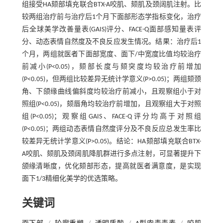
组接受HA颏部填充联合BTX-A咬肌、颏肌及颈阔肌注射。比
较两组治疗前与治疗后1个月下面部形态学指标变化，治疗
后全球美学改善量表(GAIS)评分、FACE-Q面部感知量表评
分、动态表情自然度及不良反应发生情况。结果：治疗后1
个月，两组就医者下面部宽度、面下/中宽度比值均较治疗
前减小(P<0.05)，颏部长度与颏突度均较治疗前增加
(P<0.05)，但两组比较差异无统计学意义(P>0.05)；两组颏颈
角、下颌缘曲线偏斜度均较治疗前减小，且观察组小于对
照组(P<0.05)，颏唇角均较治疗前增加，且观察组大于对照
组(P<0.05)；观察组GAIS、FACE-Q评分均高于对照组
(P<0.05)；两组动态表情自然度评分及不良反应总发生率比
较差异无统计学意义(P>0.05)。结论：HA颏部填充联合BTX-
A咬肌、颏肌及颈阔肌降肌群进行多点注射，可显著提升下
颌缘清晰度，优化颏部形态，提高就医者满意度，是实现
面下1/3精细化美学的优选策略。
关键词