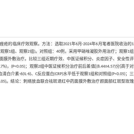
临床疗效观察。方法：选取2021年6月-2024年6月笔者医院收治的1
察1组、观察2组)。对照组：40例，采用甲硝唑凝胶外用治疗；观察1组
药面膜外敷治疗。比较三组近期疗效、中医证候积分、炎症因子、安全性
7%)，(P<0.05)；观察2组中医证候积分治疗前后差值[(8.44±4.57)分]高于
察2组患者血清白介素-6(IL-6)、C反应蛋白(CRP)水平低于观察1组和对照组(P<0.05)
.05)。结论：刺络放血联合祛斑退红中药面膜外敷治疗颜面部红斑型玫