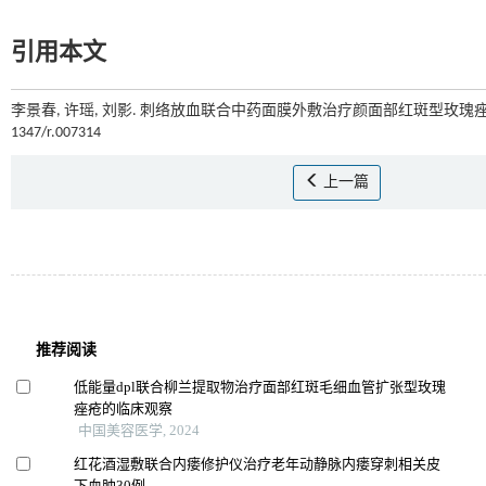
引用本文
李景春, 许瑶, 刘影. 刺络放血联合中药面膜外敷治疗颜面部红斑型玫瑰痤
1347/r.007314
上一篇