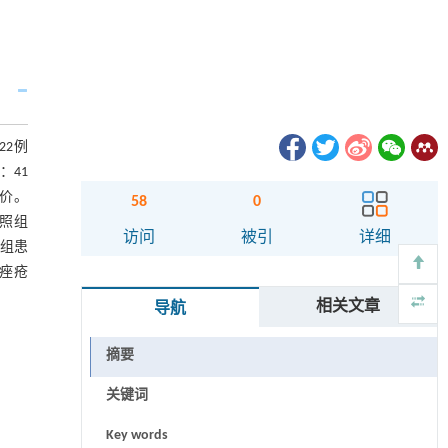
22例
：41
评价。
58
0
对照组
访问
被引
详细
；三组患
瑰痤疮
相关文章
导航
摘要
关键词
Key words