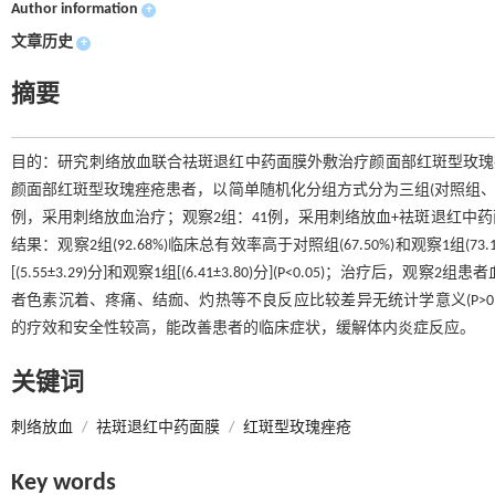
Author information
+
文章历史
+
摘要
目的：研究刺络放血联合祛斑退红中药面膜外敷治疗颜面部红斑型玫瑰痤疮的
颜面部红斑型玫瑰痤疮患者，以简单随机化分组方式分为三组(对照组、观
例，采用刺络放血治疗；观察2组：41例，采用刺络放血+祛斑退红中
结果：观察2组(92.68%)临床总有效率高于对照组(67.50%)和观察1组(73.1
[(5.55±3.29)分]和观察1组[(6.41±3.80)分](P<0.05)；治疗后，观
者色素沉着、疼痛、结痂、灼热等不良反应比较差异无统计学意义(P>0
的疗效和安全性较高，能改善患者的临床症状，缓解体内炎症反应。
关键词
刺络放血
/
祛斑退红中药面膜
/
红斑型玫瑰痤疮
Key words