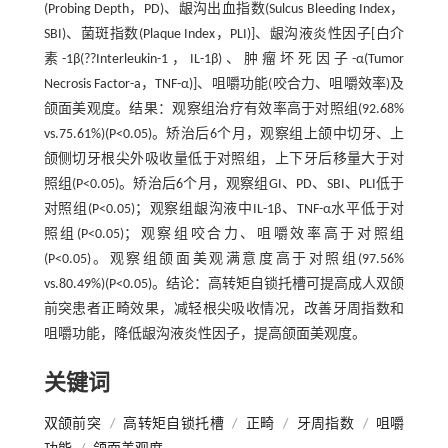
(Probing Depth，PD)、龈沟出血指数(Sulcus Bleeding Index，
SBI)、菌斑指数(Plaque Index，PLI)]、龈沟液炎性因子[白介
素-1β(??Interleukin-1，IL-1β)、肿瘤坏死因子-α(Tumor
Necrosis Factor-a，TNF-α)]、咀嚼功能(咬合力、咀嚼效率)及
颌面美观度。结果：观察组治疗有效率高于对照组(92.68%
vs.75.61%)(P<0.05)。矫治后6个月，观察组上颌中切牙、上
颌侧切牙根尖外吸收量低于对照组，上下牙后移量大于对
照组(P<0.05)。矫治后6个月，观察组GI、PD、SBI、PLI低于
对照组(P<0.05)；观察组龈沟液中IL-1β、TNF-α水平低于对
照组(P<0.05)；观察组咬合力、咀嚼效率高于对照组
(P<0.05)。观察组颌面美观满意度高于对照组(97.56%
vs.80.49%)(P<0.05)。结论：高转矩自锁托槽可提高成人双颌
前突患者正畸效果，减轻根尖吸收情况，改善牙周指数和
咀嚼功能，降低龈沟液炎性因子，提高颌面美观度。
关键词
双颌前突
/
高转矩自锁托槽
/
正畸
/
牙周指数
/
咀嚼