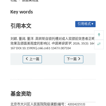
功能
/
颌面美观度
Key words
引用格式 ▾
引用本文
刘颖, 董阔, 董洋. 高转矩自锁托槽对成人双颌前突患者正畸
效果及颌面美观度的影响[J].
中国美容医学
, 2026, 35(3): 164-
167 DOI:10.15909/j.cnki.cn61-1347/r.007334
上一篇
下一篇
基金资助
北京市大兴区人民医院院级课题(编号：4202422513)