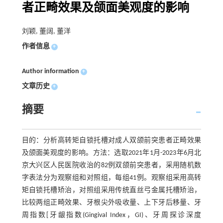
者正畸效果及颌面美观度的影响
刘颖, 董阔, 董洋
作者信息
+
Author information
+
文章历史
+
摘要
目的：分析高转矩自锁托槽对成人双颌前突患者正畸效果
及颌面美观度的影响。方法：选取2021年1月-2023年6月北
京大兴区人民医院收治的82例双颌前突患者，采用随机数
字表法分为观察组和对照组，每组41例。观察组采用高转
矩自锁托槽矫治，对照组采用传统直丝弓金属托槽矫治，
比较两组正畸效果、牙根尖外吸收量、上下牙后移量、牙
周指数[牙龈指数(Gingival Index，GI)、牙周探诊深度