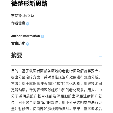
微整形新思路
李赵锋, 林立荃
作者信息
+
Author information
+
文章历史
+
摘要
目的：基于就医者面部各区域的老化特征及解剖学要点，
提出分区治疗方案，并对其临床治疗效果进行观察分析。
方法：对于就医者非表情区“松”的老化现象，用线技术固
定滑动层。针对表情区软组织“垮”的老化现象，用大、中
分子透明质酸在韧带根部及深层脂肪室深层注射提升复
位。对于残余少量“凹”的部位，用小分子透明质酸进行少
量注射修饰，使面部轮廓线流畅自然。结果：就医者术后