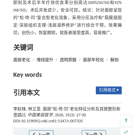
即刻及术后半年疗效优良率分别高达100%(50/50)和92%
(46/50)，术后并发症少，安全可控。结论：针对面部呈现
的“松-垮-凹”复合型老化现象，采用分区治疗和“筋膜层固
定-深层组织支撑-浅层滋养修护”进行综合干预，效果确
切，创伤小，恢复期短，就医者接受度高，容易推广。
关键词
面部老化
/
埋线提升
/
透明质酸
/
面部年轻化
/
解剖
Key words
引用格式 ▾
引用本文
李赵锋, 林立荃. 面部“松-垮-凹”老化特征分析及其微整形新
思路[J].
中国美容医学
, 2026, 35(3): 27-30
DOI:10.15909/j.cnki.cn61-1347/r.007335