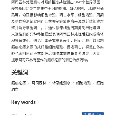
阿司匹林处理组与对照组相比共检测出5 849个差异基因，
差异基因功能主要集中于细胞周期、DNA复制、p53信号通
路等，均直接影响细胞增殖、凋亡水平；细胞增殖、周期
及凋亡检测证实阿司匹林抑制瘢痕疙瘩来源成纤维细胞增
殖并诱导细胞凋亡，并通过停滞细胞周期抑制细胞增殖；
人源性组织异种移植模型表明阿司匹林处理后细胞成瘤体
积显著变小。结论：本研究结果表明，阿司匹林可以抑制
瘢痕疙瘩来源的成纤维细胞增殖、促进凋亡，裸鼠在体实
验也表明阿司匹林处理后细胞成瘤体积显著减少，因此，
提示阿司匹林有望作为瘢痕疙瘩的潜在治疗药物。
关键词
瘢痕疙瘩
/
阿司匹林
/
转录组测序
/
细胞增殖
/
细胞
凋亡
Key words