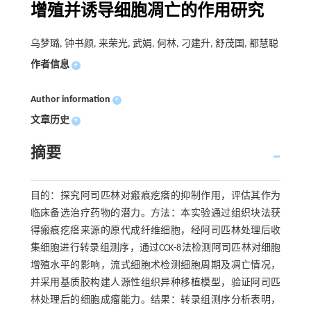
增殖并诱导细胞凋亡的作用研究
乌梦璐, 钟书颜, 来荣光, 武娟, 何林, 刁建升, 舒茂国, 都慧聪
作者信息
+
Author information
+
文章历史
+
摘要
目的：探究阿司匹林对瘢痕疙瘩的抑制作用，评估其作为
临床备选治疗药物的潜力。方法：本实验通过组织块法获
得瘢痕疙瘩来源的原代成纤维细胞，经阿司匹林处理后收
集细胞进行转录组测序，通过CCK-8法检测阿司匹林对细胞
增殖水平的影响，流式细胞术检测细胞周期及凋亡情况，
并采用基质胶构建人源性组织异种移植模型，验证阿司匹
林处理后的细胞成瘤能力。结果：转录组测序分析表明，