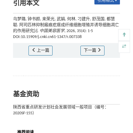
引用格式 ▾
引用本文
乌梦璐, 钟书颜, 来荣光, 武娟, 何林, 刁建升, 舒茂国, 都慧
聪. 阿司匹林抑制瘢痕疙瘩成纤维细胞增殖并诱导细胞凋亡
的作用研究[J].
中国美容医学
, 2026, 35(4): 1-5
DOI:10.15909/j.cnki.cn61-1347/r.007338
上一篇
下一篇
基金资助
陕西省重点研发计划社会发展领域一般项目（编号：
2020SF-155）