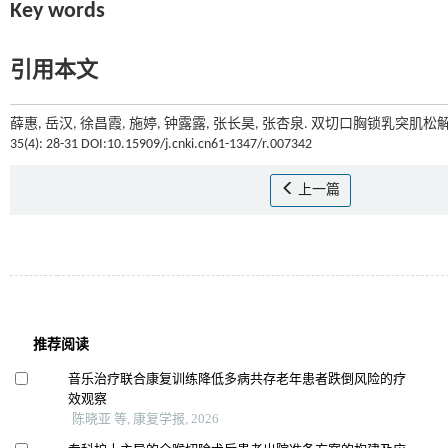
Key words
引用本文
薛惠, 岳汉, 徐昌霞, 施婷, 钟露露, 张长昊, 张杏泉. 双切口胸锁乳
35(4): 28-31 DOI:10.15909/j.cnki.cn61-1347/r.007342
上一篇