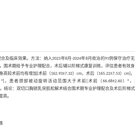
床效果。方法：纳入2023年8月-2024年8月收治的91例保守治疗
，围术期给予专业护理配合，术后辅以阶梯式康复训练，评估患者有效身
增加[术前（162.93±7.32）cm，术后（165.22±7.53）cm]
13）°]，患者颈部被动旋转活动范围大于术前[术前（66.68±2.60）°
意度达100%。结论：双切口胸锁乳突肌松解术结合围术期专业护理配合及术后阶梯
度高。
练