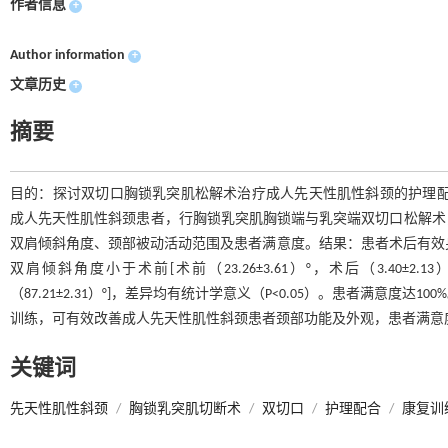
作者信息
+
Author information
+
文章历史
+
摘要
目的：探讨双切口胸锁乳突肌松解术治疗成人先天性肌性斜颈的护理配合及临
成人先天性肌性斜颈患者，行胸锁乳突肌胸锁端与乳突端双切口松解术
双肩倾斜角度、颈部被动活动范围及患者满意度。结果：患者术后有效身高较术前均有
双肩倾斜角度小于术前[术前（23.26±3.61）°，术后（3.40±2.
（87.21±2.31）°]，差异均有统计学意义（P<0.05）。患者满
训练，可有效改善成人先天性肌性斜颈患者颈部功能及外观，患者满意
关键词
先天性肌性斜颈
/
胸锁乳突肌切断术
/
双切口
/
护理配合
/
康复训