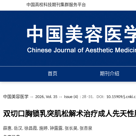
中国高校科技期刊集群服务平台
首页
期刊介绍
中国美容医学
››
2026, Vol. 35
››
Issue (4)
: 28 -31.
DOI:
10.15909/j.cnki.
双切口胸锁乳突肌松解术治疗成人先天性
薛惠, 岳汉, 徐昌霞, 施婷, 钟露露, 张长昊, 张杏泉