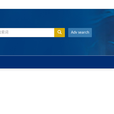
Adv search